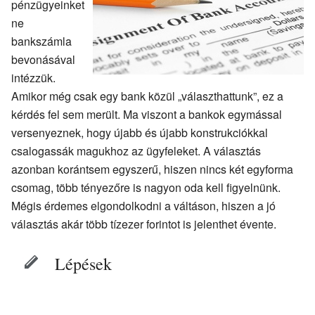
pénzügyeinket
ne
bankszámla
bevonásával
intézzük.
Amikor még csak egy bank közül „választhattunk”, ez a
kérdés fel sem merült. Ma viszont a bankok egymással
versenyeznek, hogy újabb és újabb konstrukciókkal
csalogassák magukhoz az ügyfeleket. A választás
azonban korántsem egyszerű, hiszen nincs két egyforma
csomag, több tényezőre is nagyon oda kell figyelnünk.
Mégis érdemes elgondolkodni a váltáson, hiszen a jó
választás akár több tízezer forintot is jelenthet évente.
Lépések