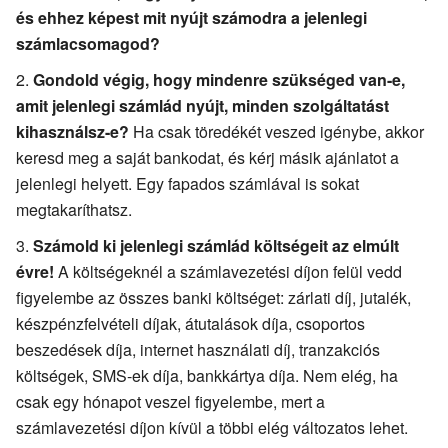
és ehhez képest mit nyújt számodra a jelenlegi
számlacsomagod?
Gondold végig, hogy mindenre szükséged van-e,
amit jelenlegi számlád nyújt, minden szolgáltatást
kihasználsz-e?
Ha csak töredékét veszed igénybe, akkor
keresd meg a saját bankodat, és kérj másik ajánlatot a
jelenlegi helyett. Egy fapados számlával is sokat
megtakaríthatsz.
Számold ki jelenlegi számlád költségeit az elmúlt
évre!
A költségeknél a számlavezetési díjon felül vedd
figyelembe az összes banki költséget: zárlati díj, jutalék,
készpénzfelvételi díjak, átutalások díja, csoportos
beszedések díja, internet használati díj, tranzakciós
költségek, SMS-ek díja, bankkártya díja. Nem elég, ha
csak egy hónapot veszel figyelembe, mert a
számlavezetési díjon kívül a többi elég változatos lehet.