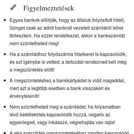
Figyelmeztetések
Egyes bankok előírják, hogy az általuk folyósított hitelt,
lízinget csak az adott banknál vezetett számláról lehet
törleszteni. Ha ezzel rendelkezel, akkor a bankszámlát
nem szüntetheted meg!
Ha a számládhoz folyószámla hitelkeret is kapcsolódik,
és ezt igénybe is vetted, a tartozást rendezned kell még
a megszüntetés előtt!
A megszüntetéshez a bankkártyádat is vidd magaddal,
mert azt a legtöbb esetben a bank visszakéri és
érvényteleníti!
Nem szüntetheted meg a számládat, ha folyamatban
lévő betétlekötés kapcsolódik hozzá, negatív az
egyenleged, vagy inkasszó, végrehajtás van rajta!
A régi szerződés megszüntetéséhez minden kapcsolódó