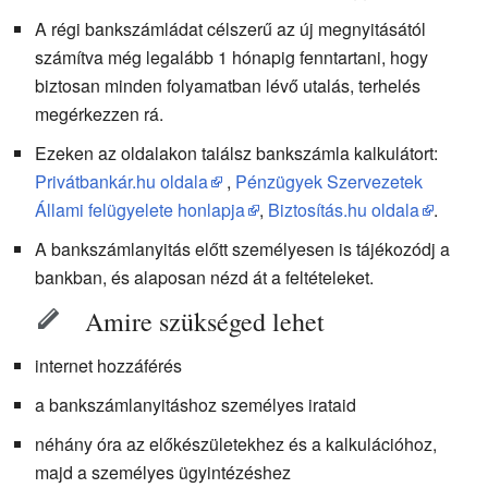
A régi bankszámládat célszerű az új megnyitásától
számítva még legalább 1 hónapig fenntartani, hogy
biztosan minden folyamatban lévő utalás, terhelés
megérkezzen rá.
Ezeken az oldalakon találsz bankszámla kalkulátort:
Privátbankár.hu oldala
,
Pénzügyek Szervezetek
Állami felügyelete honlapja
,
Biztosítás.hu oldala
.
A bankszámlanyitás előtt személyesen is tájékozódj a
bankban, és alaposan nézd át a feltételeket.
Amire szükséged lehet
internet hozzáférés
a bankszámlanyitáshoz személyes irataid
néhány óra az előkészületekhez és a kalkulációhoz,
majd a személyes ügyintézéshez