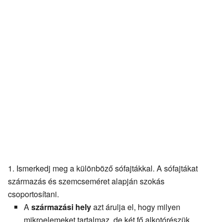
Ismerkedj meg a különböző sófajtákkal. A sófajtákat
származás és szemcseméret alapján szokás
csoportosítani.
A
származási hely
azt árulja el, hogy milyen
mikroelemeket tartalmaz, de két fő alkotórészük