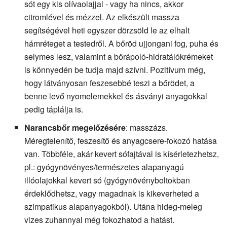
sót egy kis olívaolajjal - vagy ha nincs, akkor
citromlével és mézzel. Az elkészült massza
segítségével heti egyszer dörzsöld le az elhalt
hámréteget a testedről. A bőröd ujjongani fog, puha és
selymes lesz, valamint a bőrápoló-hidratálókrémeket
is könnyedén be tudja majd szívni. Pozitívum még,
hogy látványosan feszesebbé teszi a bőrödet, a
benne levő nyomelemekkel és ásványi anyagokkal
pedig táplálja is.
Narancsbőr megelőzésére
: masszázs.
Méregtelenítő, feszesítő és anyagcsere-fokozó hatása
van. Többféle, akár kevert sófajtával is kísérletezhetsz,
pl.: gyógynövényes/természetes alapanyagú
illóolajokkal kevert só (gyógynövényboltokban
érdeklődhetsz, vagy magadnak is kikeverheted a
szimpatikus alapanyagokból). Utána hideg-meleg
vizes zuhannyal még fokozhatod a hatást.