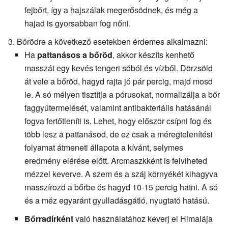
fejbőrt, így a hajszálak megerősödnek, és még a
hajad is gyorsabban fog nőni.
Bőrödre a következő esetekben érdemes alkalmazni:
Ha
pattanásos a bőröd
, akkor készíts kenhető
masszát egy kevés tengeri sóból és vízből. Dörzsöld
át vele a bőröd, hagyd rajta jó pár percig, majd mosd
le. A só mélyen tisztítja a pórusokat, normalizálja a bőr
faggyútermelését, valamint antibakteriális hatásánál
fogva fertőtleníti is. Lehet, hogy először csípni fog és
több lesz a pattanásod, de ez csak a méregtelenítési
folyamat átmeneti állapota a kívánt, selymes
eredmény elérése előtt. Arcmaszkként is felviheted
mézzel keverve. A szem és a száj környékét kihagyva
masszírozd a bőrbe és hagyd 10-15 percig hatni. A só
és a méz egyaránt gyulladásgátló, nyugtató hatású.
Bőrradírként
való használatához keverj el Himalája