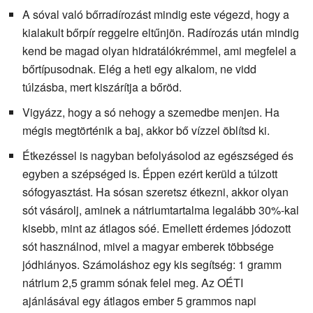
A sóval való bőrradírozást mindig este végezd, hogy a
kialakult bőrpír reggelre eltűnjön. Radírozás után mindig
kend be magad olyan hidratálókrémmel, ami megfelel a
bőrtípusodnak. Elég a heti egy alkalom, ne vidd
túlzásba, mert kiszárítja a bőröd.
Vigyázz, hogy a só nehogy a szemedbe menjen. Ha
mégis megtörténik a baj, akkor bő vízzel öblítsd ki.
Étkezéssel is nagyban befolyásolod az egészséged és
egyben a szépséged is. Éppen ezért kerüld a túlzott
sófogyasztást. Ha sósan szeretsz étkezni, akkor olyan
sót vásárolj, aminek a nátriumtartalma legalább 30%-kal
kisebb, mint az átlagos sóé. Emellett érdemes jódozott
sót használnod, mivel a magyar emberek többsége
jódhiányos. Számoláshoz egy kis segítség: 1 gramm
nátrium 2,5 gramm sónak felel meg. Az OÉTI
ajánlásával egy átlagos ember 5 grammos napi