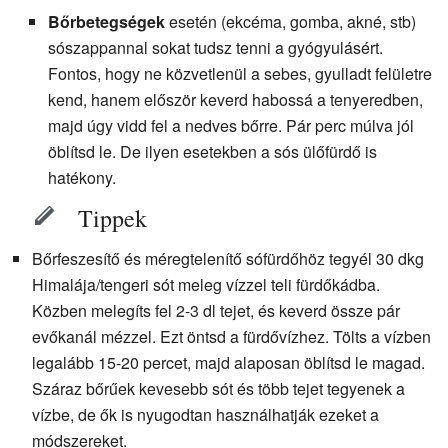
Bőrbetegségek
esetén (ekcéma, gomba, akné, stb)
sószappannal sokat tudsz tenni a gyógyulásért.
Fontos, hogy ne közvetlenül a sebes, gyulladt felületre
kend, hanem először keverd habossá a tenyeredben,
majd úgy vidd fel a nedves bőrre. Pár perc múlva jól
öblítsd le. De ilyen esetekben a sós ülőfürdő is
hatékony.
Tippek
Bőrfeszesítő és méregtelenítő sófürdőhöz tegyél 30 dkg
Himalája/tengeri sót meleg vízzel teli fürdőkádba.
Közben melegíts fel 2-3 dl tejet, és keverd össze pár
evőkanál mézzel. Ezt öntsd a fürdővízhez. Tölts a vízben
legalább 15-20 percet, majd alaposan öblítsd le magad.
Száraz bőrűek kevesebb sót és több tejet tegyenek a
vízbe, de ők is nyugodtan használhatják ezeket a
módszereket.