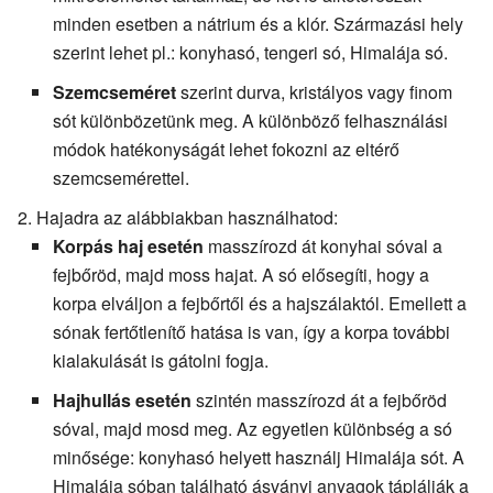
minden esetben a nátrium és a klór. Származási hely
szerint lehet pl.: konyhasó, tengeri só, Himalája só.
Szemcseméret
szerint durva, kristályos vagy finom
sót különbözetünk meg. A különböző felhasználási
módok hatékonyságát lehet fokozni az eltérő
szemcsemérettel.
Hajadra az alábbiakban használhatod:
Korpás haj esetén
masszírozd át konyhai sóval a
fejbőröd, majd moss hajat. A só elősegíti, hogy a
korpa elváljon a fejbőrtől és a hajszálaktól. Emellett a
sónak fertőtlenítő hatása is van, így a korpa további
kialakulását is gátolni fogja.
Hajhullás esetén
szintén masszírozd át a fejbőröd
sóval, majd mosd meg. Az egyetlen különbség a só
minősége: konyhasó helyett használj Himalája sót. A
Himalája sóban található ásványi anyagok táplálják a