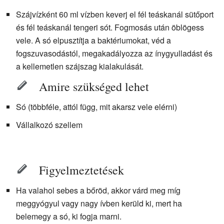
Szájvízként 60 ml vízben keverj el fél teáskanál sütőport
és fél teáskanál tengeri sót. Fogmosás után öblögess
vele. A só elpusztítja a baktériumokat, véd a
fogszuvasodástól, megakadályozza az ínygyulladást és
a kellemetlen szájszag kialakulását.
Amire szükséged lehet
Só (többféle, attól függ, mit akarsz vele elérni)
Vállalkozó szellem
Figyelmeztetések
Ha valahol sebes a bőröd, akkor várd meg míg
meggyógyul vagy nagy ívben kerüld ki, mert ha
belemegy a só, ki fogja marni.