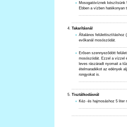
Mosogatóvíznek készítsünk 5 
Ebben a vízben hatékonyan tá
Takarításnál
Általános felülettisztításhoz 
evőkanál mosószódát.
Erősen szennyeződött felülete
mosószódát. Ezzel a vízzel é
leves rászáradt nyomait a tű
ételmaradékot az edények alj
rongyokat is.
Tisztálkodásnál
Kéz- és hajmosáshoz 5 liter 