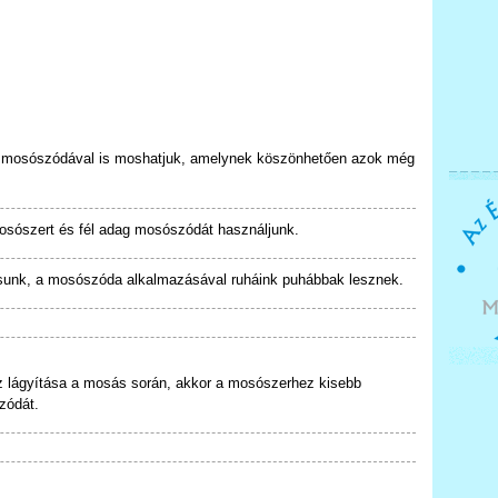
 a mosószódával is moshatjuk, amelynek köszönhetően azok még
mosószert és fél adag mosószódát használjunk.
sunk, a mosószóda alkalmazásával ruháink puhábbak lesznek.
 lágyítása a mosás során, akkor a mosószerhez kisebb
zódát.