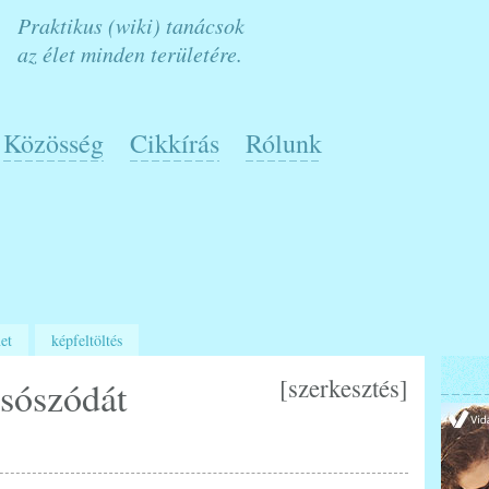
Praktikus (wiki) tanácsok
az élet minden területére.
Közösség
Cikkírás
Rólunk
et
képfeltöltés
[
szerkesztés
]
sószódát