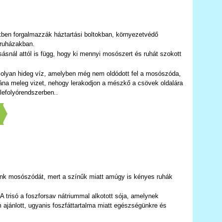
ben forgalmazzák háztartási boltokban, környezetvédő
áruházakban.
nál attól is függ, hogy ki mennyi mosószert és ruhát szokott
 olyan hideg víz, amelyben még nem oldódott fel a mosószóda,
tána meleg vizet, nehogy lerakodjon a mészkő a csövek oldalára
lefolyórendszerben..
]
nk mosószódát, mert a színűk miatt amúgy is kényes ruhák
 trisó a foszforsav nátriummal alkotott sója, amelynek
 ajánlott, ugyanis foszfáttartalma miatt egészségünkre és