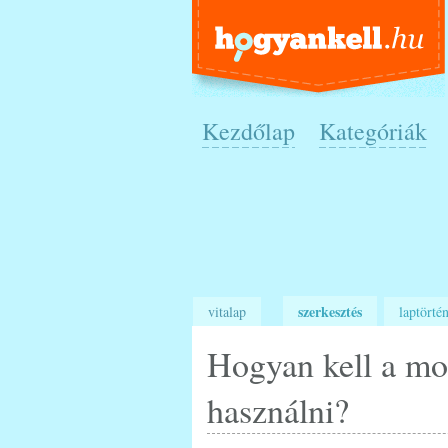
Kezdőlap
Kategóriák
szerkesztés
vitalap
laptörtén
Hogyan kell a mo
használni?