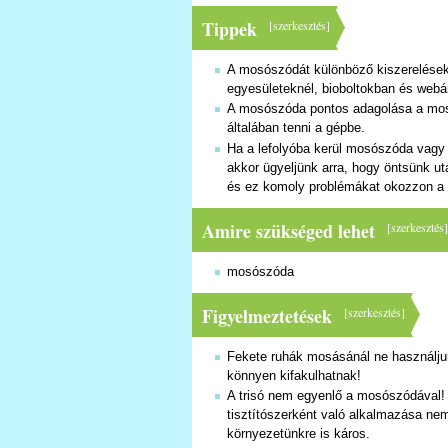
Tippek
[
szerkesztés
]
A mosószódát különböző kiszerelések
egyesületeknél, bioboltokban és web
A mosószóda pontos adagolása a mosás
általában tenni a gépbe.
Ha a lefolyóba kerül mosószóda vagy
akkor ügyeljünk arra, hogy öntsünk u
és ez komoly problémákat okozzon a 
Amire szükséged lehet
[
szerkesztés
mosószóda
Figyelmeztetések
[
szerkesztés
]
Fekete ruhák mosásánál ne használju
könnyen kifakulhatnak!
A trisó nem egyenlő a mosószódával! A
tisztítószerként való alkalmazása nem
környezetünkre is káros.