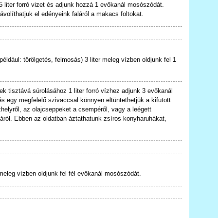
liter forró vizet és adjunk hozzá 1 evőkanál mosószódát.
volíthatjuk el edényeink faláról a makacs foltokat.
(például: törölgetés, felmosás) 3 liter meleg vízben oldjunk fel 1
k tisztává súrolásához 1 liter forró vízhez adjunk 3 evőkanál
s egy megfelelő szivaccsal könnyen eltüntethetjük a kifutott
zhelyről, az olajcseppeket a csempéről, vagy a leégett
áról. Ebben az oldatban áztathatunk zsíros konyharuhákat,
meleg vízben oldjunk fel fél evőkanál mosószódát.