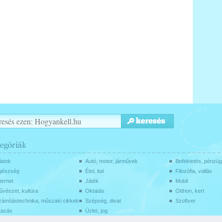
latok
Autó, motor, járművek
Befektetés, pénzü
gészség
Étel, ital
Filozófia, vallás
ternet
Játék
Mobil
vészet, kultúra
Oktatás
Otthon, kert
zámítástechnika, műszaki cikkek
Szépség, divat
Szoftver
tazás
Üzlet, jog