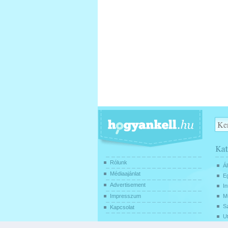
Rólunk
Ál
Médiaajánlat
E
Advertisement
In
Impresszum
Mű
S
Kapcsolat
U