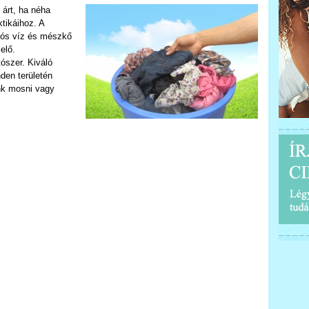
 árt, ha néha
tikáihoz. A
sós víz és mészkő
elő.
ószer. Kiváló
nden területén
nk mosni vagy