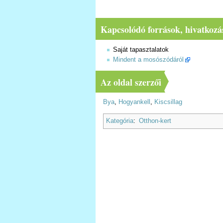
Kapcsolódó források, hivatkozá
Saját tapasztalatok
Mindent a mosószódáról
Az oldal szerzői
Bya
,
Hogyankell
,
Kiscsillag
Kategória
:
Otthon-kert