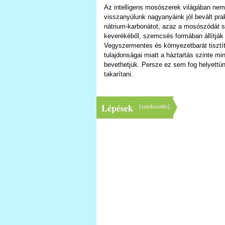
Az intelligens mosószerek világában nem
visszanyúlunk nagyanyáink jól bevált prak
nátrium-karbonátot, azaz a mosószódát 
keverékéből, szemcsés formában állítják 
Vegyszermentes és környezetbarát tisztít
tulajdonságai miatt a háztartás szinte mi
bevethetjük. Persze ez sem fog helyettü
takarítani.
Lépések
[
szerkesztés
]