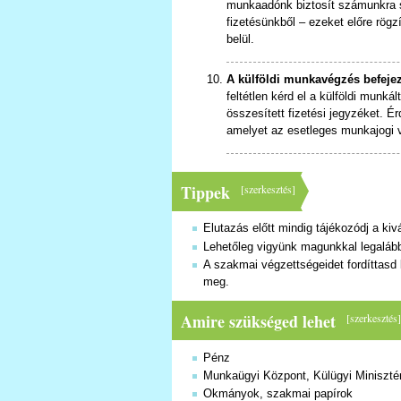
munkaadónk biztosít számunkra sz
fizetésünkből – ezeket előre rögz
belül.
A külföldi munkavégzés befejez
feltétlen kérd el a külföldi munk
összesített fizetési jegyzéket. É
amelyet az esetleges munkajogi vi
Tippek
[
szerkesztés
]
Elutazás előtt mindig tájékozódj a kivá
Lehetőleg vigyünk magunkkal legalább
A szakmai végzettségeidet fordíttasd
meg.
Amire szükséged lehet
[
szerkesztés
Pénz
Munkaügyi Központ, Külügyi Miniszté
Okmányok, szakmai papírok