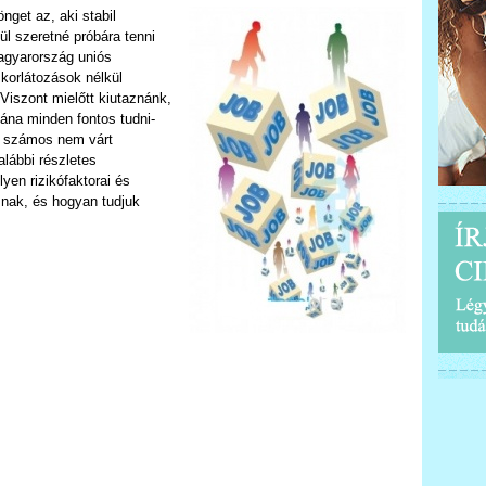
nget az, aki stabil
ül szeretné próbára tenni
agyarország uniós
orlátozások nélkül
Viszont mielőtt kiutaznánk,
ána minden fontos tudni-
gy számos nem várt
alábbi részletes
yen rizikófaktorai és
snak, és hogyan tudjuk