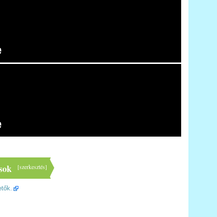
sok
[
szerkesztés
]
etők.