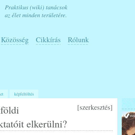
Praktikus (wiki) tanácsok
az élet minden területére.
Közösség
Cikkírás
Rólunk
et
képfeltöltés
[
szerkesztés
]
földi
tatóit elkerülni?