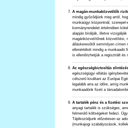
A magán-munkaközvetítők rizik
mindig győződjünk meg arról, hogy
munkaügyi központnál, szerepel-e
kormányrendelet értelmében kötele
alapján bírálják, illetve vizsgálj
magánközvetítőnek közvetítési, 
álláskeresőtől semmilyen címen n
ellenértékét mindig a munkaadó f
is ellenőrizhetjük a regisztrált és
Az egészségbiztosítás elintézé
egészségügyi ellátás igénybevét
célszerű kiváltani az Európai Egé
legalább arra az időre, amíg mu
munkaadónk fizeti a társadalombiz
A tartalék pénz és a fizetési sz
anyagi tartalék is szükséges, ame
felmerülő költségeket fedezi. Üg
Tájékozódjunk előzetesen az adott 
(munkajogi szabályozások, kollekt