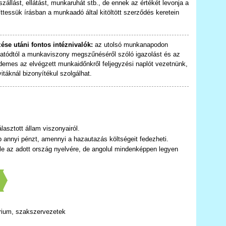
állást, ellátást, munkaruhát stb., de ennek az értékét levonja a
íttessük írásban a munkaadó által kitöltött szerződés keretein
ése utáni fontos intéznivalók:
az utolsó munkanapodon
áltatódtól a munkaviszony megszűnéséről szóló igazolást és az
rdemes az elvégzett munkaidőnkről feljegyzési naplót vezetnünk,
táknál bizonyítékul szolgálhat.
lasztott állam viszonyairól.
 annyi pénzt, amennyi a hazautazás költségeit fedezheti.
 le az adott ország nyelvére, de angolul mindenképpen legyen
]
rium, szakszervezetek