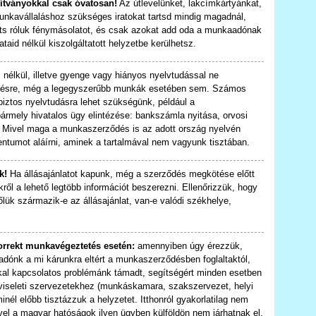
ítványokkal csak óvatosan!
Az útlevelünket, lakcímkártyánkat,
unkavállaláshoz szükséges iratokat tartsd mindig magadnál,
íts róluk fénymásolatot, és csak azokat add oda a munkaadónak
ataid nélkül kiszolgáltatott helyzetbe kerülhetsz.
nélkül, illetve gyenge vagy hiányos nyelvtudással ne
gzésre, még a legegyszerűbb munkák esetében sem. Számos
biztos nyelvtudásra lehet szükségünk, például a
rmely hivatalos ügy elintézése: bankszámla nyitása, orvosi
se. Mivel maga a munkaszerződés is az adott ország nyelvén
tumot aláírni, aminek a tartalmával nem vagyunk tisztában.
k!
Ha állásajánlatot kapunk, még a szerződés megkötése előtt
ől a lehető legtöbb információt beszerezni. Ellenőrizzük, hogy
tőlük származik-e az állásajánlat, van-e valódi székhelye,
orrekt munkavégeztetés esetén:
amennyiben úgy érezzük,
dónk a mi kárunkra eltért a munkaszerződésben foglaltaktól,
l kapcsolatos problémánk támadt, segítségért minden esetben
pviseleti szervezetekhez (munkáskamara, szakszervezet, helyi
inél előbb tisztázzuk a helyzetet. Itthonról gyakorlatilag nem
vel a magyar hatóságok ilyen ügyben külföldön nem járhatnak el.