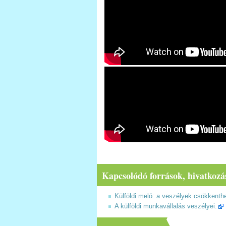
Kapcsolódó források, hivatkozá
Külföldi meló: a veszélyek csökkenth
A külföldi munkavállalás veszélyei.