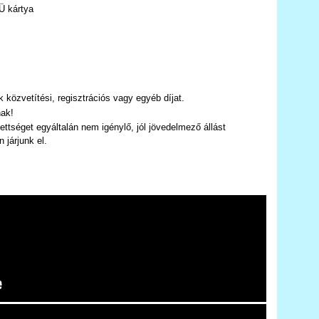
Ü kártya
közvetítési, regisztrációs vagy egyéb díjat.
nak!
tséget egyáltalán nem igénylő, jól jövedelmező állást
n járjunk el.