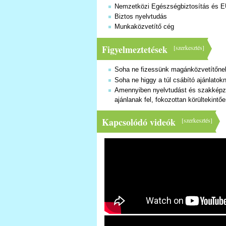
Nemzetközi Egészségbiztosítás és E
Biztos nyelvtudás
Munkaközvetítő cég
Figyelmeztetések
[
szerkesztés
]
Soha ne fizessünk magánközvetítőnek 
Soha ne higgy a túl csábító ajánlatok
Amennyiben nyelvtudást és szakképzet
ajánlanak fel, fokozottan körültekintőe
Kapcsolódó videók
[
szerkesztés
]