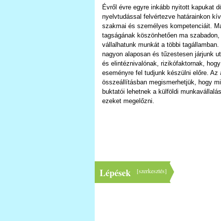
Évről évre egyre inkább nyitott kapukat dö
nyelvtudással felvértezve határainkon kív
szakmai és személyes kompetenciáit. M
tagságának köszönhetően ma szabadon, k
vállalhatunk munkát a többi tagállamban. 
nagyon alaposan és tűzestesen járjunk ut
és elintéznivalónak, rizikófaktornak, ho
eseményre fel tudjunk készülni előre. Az 
összeállításban megismerhetjük, hogy mil
buktatói lehetnek a külföldi munkavállalá
ezeket megelőzni.
Lépések
[
szerkesztés
]