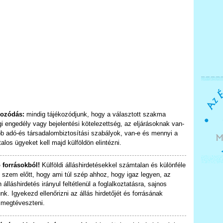
kozódás:
mindig tájékozódjunk, hogy a választott szakma
engedély vagy bejelentési kötelezettség, az eljárásoknak van-
bb adó-és társadalombiztosítási szabályok, van-e és mennyi a
alos ügyeket kell majd külföldön elintézni.
 forrásokból!
Külföldi álláshirdetésekkel számtalan és különféle
 szem előtt, hogy ami túl szép ahhoz, hogy igaz legyen, az
lláshirdetés irányul feltétlenül a foglalkoztatásra, sajnos
k. Igyekezd ellenőrizni az állás hirdetőjét és forrásának
 megtéveszteni.