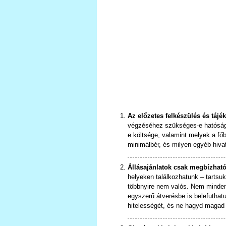
Az előzetes felkészülés és tájé
végzéséhez szükséges-e hatósági 
e költsége, valamint melyek a fő
minimálbér, és milyen egyéb hivat
Állásajánlatok csak megbízható
helyeken találkozhatunk – tartsuk
többnyire nem valós. Nem minden á
egyszerű átverésbe is belefuthatun
hitelességét, és ne hagyd magad