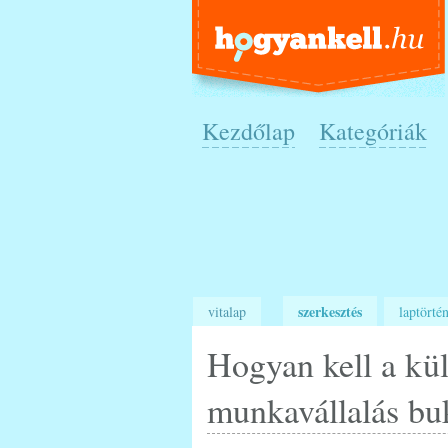
Kezdőlap
Kategóriák
szerkesztés
vitalap
laptörtén
Hogyan kell a kül
munkavállalás buk