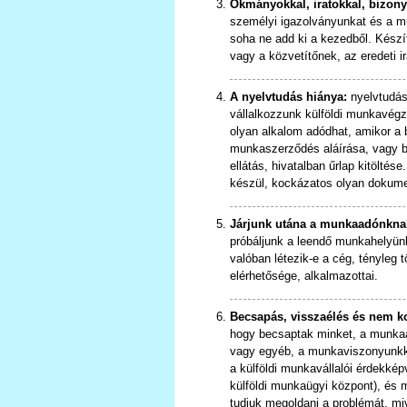
Okmányokkal, iratokkal, bizony
személyi igazolványunkat és a m
soha ne add ki a kezedből. Kész
vagy a közvetítőnek, az eredeti ir
A nyelvtudás hiánya:
nyelvtudás 
vállalkozzunk külföldi munkavé
olyan alkalom adódhat, amikor a 
munkaszerződés aláírása, vagy bá
ellátás, hivatalban űrlap kitölté
készül, kockázatos olyan dokumen
Járjunk utána a munkaadónkna
próbáljunk a leendő munkahelyünkr
valóban létezik-e a cég, tényleg 
elérhetősége, alkalmazottai.
Becsapás, visszaélés és nem k
hogy becsaptak minket, a munkaa
vagy egyéb, a munkaviszonyunkka
a külföldi munkavállalói érdekké
külföldi munkaügyi központ), és m
tudjuk megoldani a problémát, mi