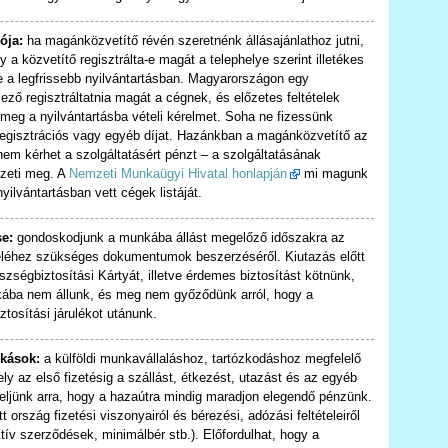
ója:
ha magánközvetítő révén szeretnénk állásajánlathoz jutni,
 a közvetítő regisztrálta-e magát a telephelye szerint illetékes
 a legfrissebb nyilvántartásban. Magyarországon egy
ző regisztráltatnia magát a cégnek, és előzetes feltételek
ák meg a nyilvántartásba vételi kérelmet. Soha ne fizessünk
regisztrációs vagy egyéb díjat. Hazánkban a magánközvetítő az
em kérhet a szolgáltatásért pénzt – a szolgáltatásának
izeti meg. A
Nemzeti Munkaügyi Hivatal honlapján
mi magunk
 nyilvántartásban vett cégek listáját.
se:
gondoskodjunk a munkába állást megelőző időszakra az
eléhez szükséges dokumentumok beszerzéséről. Kiutazás előtt
szségbiztosítási Kártyát, illetve érdemes biztosítást kötnünk,
nkába nem állunk, és meg nem győződünk arról, hogy a
tosítási járulékot utánunk.
okások:
a külföldi munkavállaláshoz, tartózkodáshoz megfelelő
ly az első fizetésig a szállást, étkezést, utazást és az egyéb
yeljünk arra, hogy a hazaútra mindig maradjon elegendő pénzünk.
ország fizetési viszonyairól és bérezési, adózási feltételeiről
ív szerződések, minimálbér stb.). Előfordulhat, hogy a