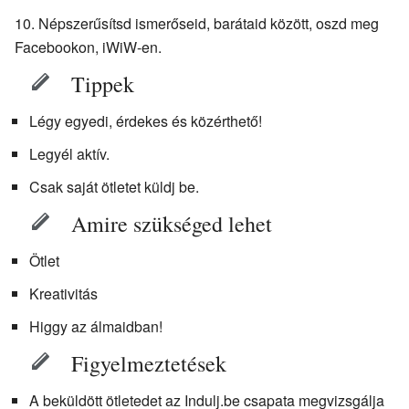
Népszerűsítsd ismerőseid, barátaid között, oszd meg
Facebookon, iWiW-en.
Tippek
Légy egyedi, érdekes és közérthető!
Legyél aktív.
Csak saját ötletet küldj be.
Amire szükséged lehet
Ötlet
Kreativitás
Higgy az álmaidban!
Figyelmeztetések
A beküldött ötletedet az Indulj.be csapata megvizsgálja