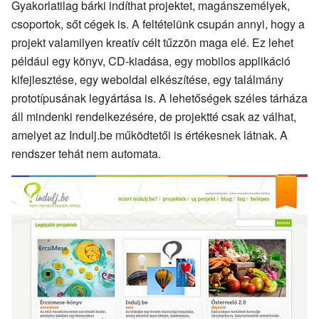
Gyakorlatilag bárki indíthat projektet, magánszemélyek,
csoportok, sőt cégek is. A feltételünk csupán annyi, hogy a
projekt valamilyen kreatív célt tűzzön maga elé. Ez lehet
például egy könyv, CD-kiadása, egy mobilos applikáció
kifejlesztése, egy weboldal elkészítése, egy találmány
prototípusának legyártása is. A lehetőségek széles tárháza
áll mindenki rendelkezésére, de projektté csak az válhat,
amelyet az Indulj.be működtetői is értékesnek látnak. A
rendszer tehát nem automata.