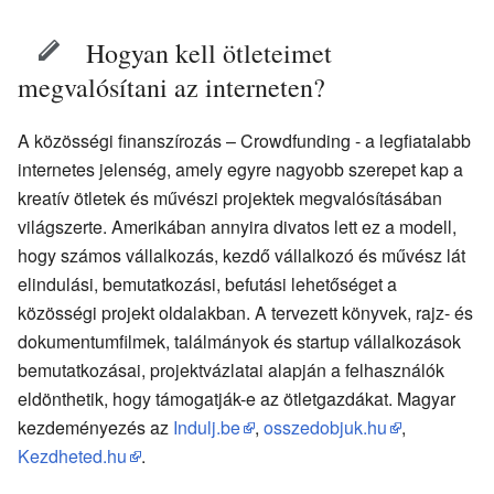
Hogyan kell ötleteimet
megvalósítani az interneten?
A közösségi finanszírozás – Crowdfunding - a legfiatalabb
internetes jelenség, amely egyre nagyobb szerepet kap a
kreatív ötletek és művészi projektek megvalósításában
világszerte. Amerikában annyira divatos lett ez a modell,
hogy számos vállalkozás, kezdő vállalkozó és művész lát
elindulási, bemutatkozási, befutási lehetőséget a
közösségi projekt oldalakban. A tervezett könyvek, rajz- és
dokumentumfilmek, találmányok és startup vállalkozások
bemutatkozásai, projektvázlatai alapján a felhasználók
eldönthetik, hogy támogatják-e az ötletgazdákat. Magyar
kezdeményezés az
Indulj.be
,
osszedobjuk.hu
,
Kezdheted.hu
.