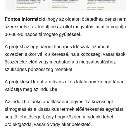
Fontos információ
, hogy az oldalon ötletedhez pénzt nem
szerezhetsz, az Indulj.be az ötlet megvalósítását támogatja
30-60-90 napos támogató gyűjtéssel.
A projekt az egy-három hónapos időszak lezárását
követően akkor válik sikeressé, ha a közösségi vásárlások
összértéke eléri vagy meghaladja a megvalósuláshoz
szükséges pénzösszeg mértékét.
A projekteket kreatív, művészet és találmány kategóriában
valósítja meg az Indulj.be.
Az Indulj.be funkcionalitásában egyesíti a közösségi
támogatás és a klasszikus termék előértékesítés egymást
segítő lehetőségeit, úgy hogy közben mindenki lehet,
projektgazda, vásárló vagy akár befektető.