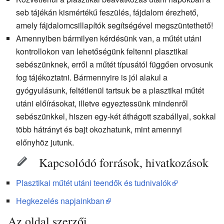
seb tájékán kismértékű feszülés, fájdalom érezhető,
amely fájdalomcsillapítók segítségével megszüntethető!
Amennyiben bármilyen kérdésünk van, a műtét utáni
kontrollokon van lehetőségünk feltenni plasztikai
sebészünknek, erről a műtét típusától függően orvosunk
fog tájékoztatni. Bármennyire is jól alakul a
gyógyulásunk, feltétlenül tartsuk be a plasztikai műtét
utáni előírásokat, illetve egyeztessünk mindenről
sebészünkkel, hiszen egy-két áthágott szabállyal, sokkal
több hátrányt és bajt okozhatunk, mint amennyi
előnyhöz jutunk.
Kapcsolódó források, hivatkozások
Plasztikai műtét utáni teendők és tudnivalók
Hegkezelés napjainkban
Az oldal szerzői