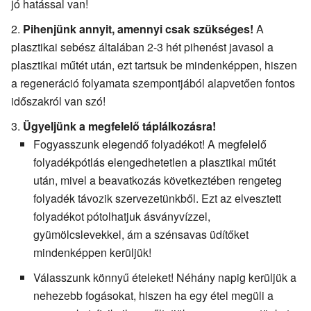
jó hatással van!
Pihenjünk annyit, amennyi csak szükséges!
A
plasztikai sebész általában 2-3 hét pihenést javasol a
plasztikai műtét után, ezt tartsuk be mindenképpen, hiszen
a regeneráció folyamata szempontjából alapvetően fontos
időszakról van szó!
Ügyeljünk a megfelelő táplálkozásra!
Fogyasszunk elegendő folyadékot! A megfelelő
folyadékpótlás elengedhetetlen a plasztikai műtét
után, mivel a beavatkozás következtében rengeteg
folyadék távozik szervezetünkből. Ezt az elvesztett
folyadékot pótolhatjuk ásványvízzel,
gyümölcslevekkel, ám a szénsavas üdítőket
mindenképpen kerüljük!
Válasszunk könnyű ételeket! Néhány napig kerüljük a
nehezebb fogásokat, hiszen ha egy étel megüli a