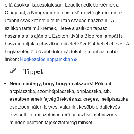
eljárásokkal kapcsolatosan. Legelterjedtebb krémek a
Cicaplast, a Neogranormon és a körömvirágkrém, de ez
utóbbit csak két hét eltelte után szabad használni! A
szilikon tartalmú krémek, illetve a szilikon tapasz
használata is ajánlott. Ezeken kívül a Bioptron lámpát is
használhatjuk a plasztikai műtétet követő 4 hét elteltével. A
hegkezelésről bővebb információkat találhat az alábbi
linken:
Hegkezelés napjainkban
Tippek
Nem mindegy, hogy hogyan alszunk!
Például
arcplasztika, szemhéjplasztika, orrplasztika, stb.
esetében emelt fejvégű fekvés szükséges, mellplasztika
esetében háton fekvés, valamint később oldalfekvés
javasolt. Természetesen erről plasztikai sebészünk
minden esetben tájékoztatni fog minket.