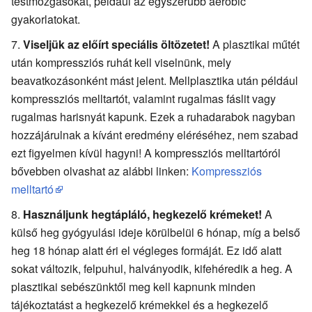
testmozgásokat, például az egyszerűbb aerobic
gyakorlatokat.
Viseljük az előírt speciális öltözetet!
A plasztikai műtét
után kompressziós ruhát kell viselnünk, mely
beavatkozásonként mást jelent. Mellplasztika után például
kompressziós melltartót, valamint rugalmas fáslit vagy
rugalmas harisnyát kapunk. Ezek a ruhadarabok nagyban
hozzájárulnak a kívánt eredmény eléréséhez, nem szabad
ezt figyelmen kívül hagyni! A kompressziós melltartóról
bővebben olvashat az alábbi linken:
Kompressziós
melltartó
Használjunk hegtápláló, hegkezelő krémeket!
A
külső heg gyógyulási ideje körülbelül 6 hónap, míg a belső
heg 18 hónap alatt éri el végleges formáját. Ez idő alatt
sokat változik, felpuhul, halványodik, kifehéredik a heg. A
plasztikai sebészünktől meg kell kapnunk minden
tájékoztatást a hegkezelő krémekkel és a hegkezelő