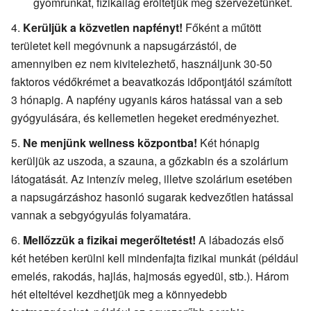
gyomrunkat, fizikailag erőltetjük meg szervezetünket.
Kerüljük a közvetlen napfényt!
Főként a műtött
területet kell megóvnunk a napsugárzástól, de
amennyiben ez nem kivitelezhető, használjunk 30-50
faktoros védőkrémet a beavatkozás időpontjától számított
3 hónapig. A napfény ugyanis káros hatással van a seb
gyógyulására, és kellemetlen hegeket eredményezhet.
Ne menjünk wellness központba!
Két hónapig
kerüljük az uszoda, a szauna, a gőzkabin és a szolárium
látogatását. Az intenzív meleg, illetve szolárium esetében
a napsugárzáshoz hasonló sugarak kedvezőtlen hatással
vannak a sebgyógyulás folyamatára.
Mellőzzük a fizikai megerőltetést!
A lábadozás első
két hetében kerülni kell mindenfajta fizikai munkát (például
emelés, rakodás, hajlás, hajmosás egyedül, stb.). Három
hét elteltével kezdhetjük meg a könnyedebb