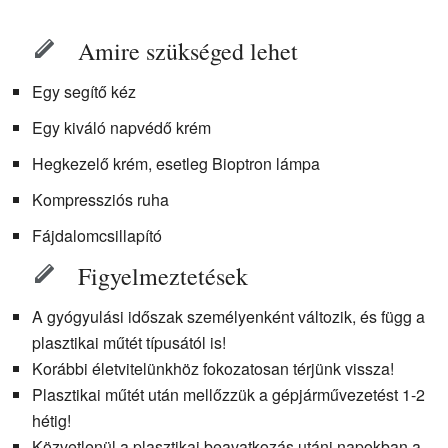
Amire szükséged lehet
Egy segítő kéz
Egy kiváló napvédő krém
Hegkezelő krém, esetleg Bioptron lámpa
Kompressziós ruha
Fájdalomcsillapító
Figyelmeztetések
A gyógyulási időszak személyenként változik, és függ a
plasztikai műtét típusától is!
Korábbi életvitelünkhöz fokozatosan térjünk vissza!
Plasztikai műtét után mellőzzük a gépjárművezetést 1-2
hétig!
Közvetlenül a plasztikai beavatkozás utáni napokban a