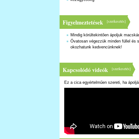
Figyelmeztetések
[
szerkesztés
]
Mindig körültekintően ápoljuk macskán
Óvatosan végezzük minden füllel és s
okozhatunk kedvencünknek!
Kapcsolódó videók
[
szerkesztés
]
Ez a cica egyértelműen szereti, ha ápolják