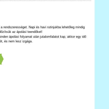
 a rendszerességet. Napi és havi rutinjukba lehetőleg mindig
dőzítsük az ápolási teendőket!
nden ápolási folyamat után jutalomfalatot kap, akkor egy idő
ét, és nem lesz izgága.
]