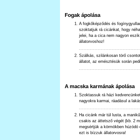
Fogak ápolása
A fogkőképződés és fogínygyulla
szoktatjuk rá cicánkat, hogy né
jelei, ha a cica nem nagyon eszik
állatorvoshoz!
Szálkás, szilánkosan törő csont
állatot, az emésztésük során ped
A macska karmának ápolása
Szoktassuk rá házi kedvencünket 
nagyokra karmai, ráadásul a lakás
Ha cicánk már túl lusta, a manikű
csakis az áttetsző végét (kb. 2 
megsértjük a körmökben húzódó 
ezt is bízzuk állatorvosra!