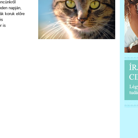
vencünkről
nden napján,
ák koruk előre
és
r is