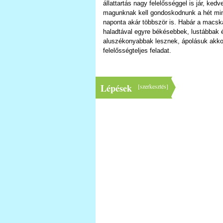
állattartás nagy felelősséggel is jár, ked
magunknak kell gondoskodnunk a hét mi
naponta akár többször is. Habár a macsk
haladtával egyre békésebbek, lustábbak 
aluszékonyabbak lesznek, ápolásuk akko
felelősségteljes feladat.
Lépések
[
szerkesztés
]