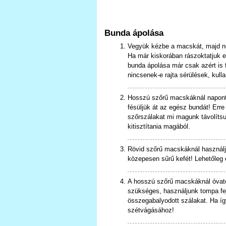
Bunda ápolása
Vegyük kézbe a macskát, majd ne
Ha már kiskorában rászoktatjuk e
bunda ápolása már csak azért is f
nincsenek-e rajta sérülések, kull
Hosszú szőrű macskáknál naponta
fésüljük át az egész bundát! Erre
szőrszálakat mi magunk távolítsu
kitisztítania magából.
Rövid szőrű macskáknál használju
közepesen sűrű kefét! Lehetőleg 
A hosszú szőrű macskáknál óvato
szükséges, használjunk tompa fejű
összegabalyodott szálakat. Ha íg
szétvágásához!