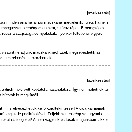
[
szerkesztés
]
dás minden arra hajlamos macskánál megjelenik, főleg, ha nem
ha ropogtasson kemény csontokat, száraz tápot. E betegségek
, rossz a szájszaga és nyáladzik. Ilyenkor feltétlenül vigyük
ot viszont ne adjunk macskánknak! Ezek megsebezhetik az
ig székrekedést is okozhatnak.
[
szerkesztés
]
a direkt neki vett koptatófa használatára! Így nem nőhetnek túl
 bútorait is megkíméli.
rt mi is elvégezhetjük kellő körültekintéssel! A cica karmainak
mm) vágjuk le pedikűrollóval! Feljebb semmiképp se, ugyanis
ereket és idegeket! A nem vagyunk biztosak magunkban, akkor