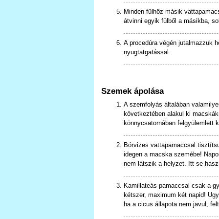
Minden fülhöz másik vattapamacs
átvinni egyik fülből a másikba, s
A procedúra végén jutalmazzuk hő
nyugtatgatással.
Szemek ápolása
A szemfolyás általában valamilye
következtében alakul ki macskákná
könnycsatornában felgyülemlett k
Bórvizes vattapamaccsal tisztíts
idegen a macska szemébe! Napont
nem látszik a helyzet. Itt se ha
Kamillateás pamaccsal csak a gy
kétszer, maximum két napid! Ugya
ha a cicus állapota nem javul, fel