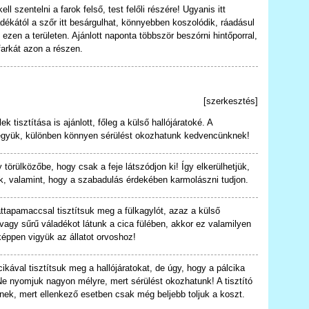
l szentelni a farok felső, test felőli részére! Ugyanis itt
dékától a szőr itt besárgulhat, könnyebben koszolódik, ráadásul
zen a területen. Ajánlott naponta többször beszórni hintőporral,
arkát azon a részen.
[
szerkesztés
]
ek tisztítása is ajánlott, főleg a külső hallójáratoké. A
együk, különben könnyen sérülést okozhatunk kedvencünknek!
törülközőbe, hogy csak a feje látszódjon ki! Így elkerülhetjük,
, valamint, hogy a szabadulás érdekében karmolászni tudjon.
attapamaccsal tisztítsuk meg a fülkagylót, azaz a külső
vagy sűrű váladékot látunk a cica fülében, akkor ez valamilyen
nképpen vigyük az állatot orvoshoz!
cikával tisztítsuk meg a hallójáratokat, de úgy, hogy a pálcika
Ne nyomjuk nagyon mélyre, mert sérülést okozhatunk! A tisztító
jenek, mert ellenkező esetben csak még beljebb toljuk a koszt.