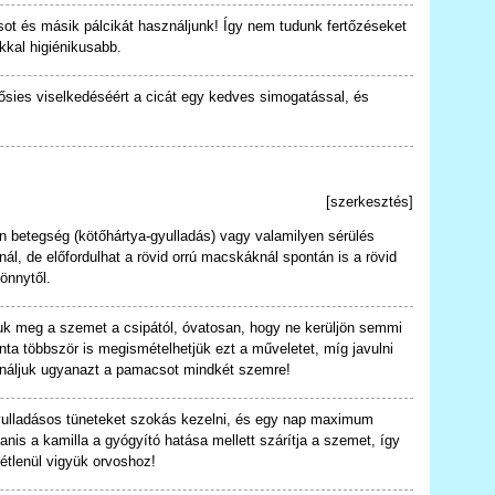
ot és másik pálcikát használjunk! Így nem tudunk fertőzéseket
okkal higiénikusabb.
sies viselkedéséért a cicát egy kedves simogatással, és
[
szerkesztés
]
n betegség (kötőhártya-gyulladás) vagy valamilyen sérülés
l, de előfordulhat a rövid orrú macskáknál spontán is a rövid
önnytől.
uk meg a szemet a csipától, óvatosan, hogy ne kerüljön semmi
a többször is megismételhetjük ezt a műveletet, míg javulni
sználjuk ugyanazt a pamacsot mindkét szemre!
ulladásos tüneteket szokás kezelni, és egy nap maximum
nis a kamilla a gyógyító hatása mellett szárítja a szemet, így
tétlenül vigyük orvoshoz!