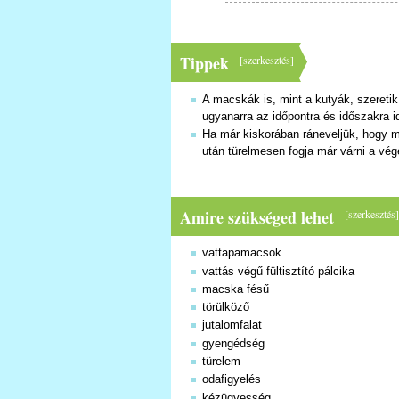
Tippek
[
szerkesztés
]
A macskák is, mint a kutyák, szeretik
ugyanarra az időpontra és időszakra i
Ha már kiskorában ráneveljük, hogy mi
után türelmesen fogja már várni a vég
Amire szükséged lehet
[
szerkesztés
vattapamacsok
vattás végű fültisztító pálcika
macska fésű
törülköző
jutalomfalat
gyengédség
türelem
odafigyelés
kézügyesség