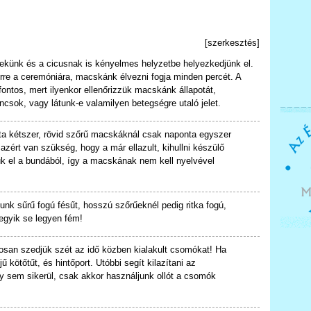
[
szerkesztés
]
künk és a cicusnak is kényelmes helyzetbe helyezkedjünk el.
rre a ceremóniára, macskánk élvezni fogja minden percét. A
ontos, mert ilyenkor ellenőrizzük macskánk állapotát,
ancsok, vagy látunk-e valamilyen betegségre utaló jelet.
 kétszer, rövid szőrű macskáknál csak naponta egyszer
 azért van szükség, hogy a már ellazult, kihullni készülő
k el a bundából, így a macskának nem kell nyelvével
nk sűrű fogú fésűt, hosszú szőrűeknél pedig ritka fogú,
egyik se legyen fém!
san szedjük szét az idő közben kialakult csomókat! Ha
 kötőtűt, és hintőport. Utóbbi segít kilazítani az
y sem sikerül, csak akkor használjunk ollót a csomók