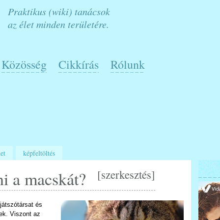
Praktikus (wiki) tanácsok
az élet minden területére.
Közösség
Cikkírás
Rólunk
et
képfeltöltés
[
szerkesztés
]
ni a macskát?
játszótársat és
ek. Viszont az