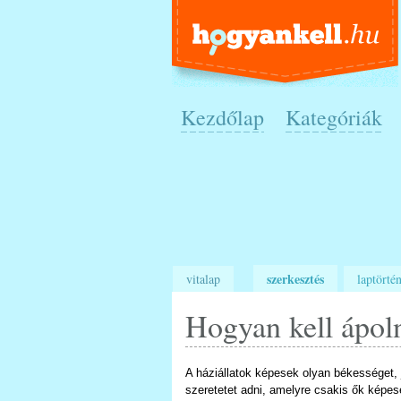
Kezdőlap
Kategóriák
szerkesztés
vitalap
laptörtén
Hogyan kell ápol
A háziállatok képesek olyan békességet, 
szeretetet adni, amelyre csakis ők képes