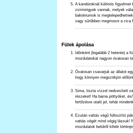
A kandúroknál különös figyelmet kel
zsírmirigyek vannak, melyek vála
baktériumok is megtelepedhetnek e
vagy sűrűbben megmosni a cica f
Fülek ápolása
Időnként (legalább 2 hetente) a fül
mozdulatokat nagyon óvatosan t
Óvatosan csavarjuk az állatot egy 
hogy könnyen megszökjön előlünk
Sima, tiszta vízzel nedvesített v
részeket! Ha barna pöttyöket, és/
fertőzésre utaló jel, tehát minde
Ezután vattás végű fültisztító pál
vattás végét mind végig lássuk! 
mozdulatok belülről kifelé történ