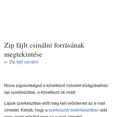
Zip fájlt csinálni forrásának
megtekintése
←
Zip fájlt csinálni
Nincs jogosultságod a következő művelet elvégzéséhez:
lap szerkesztése, a következő ok miatt:
Lapok szerkesztése előtt meg kell erősítened az e-mail
címedet. Kérjük, hogy a
szerkesztői beállításaidban
add
meg, majd erősítsd meg az e-mail címedet.