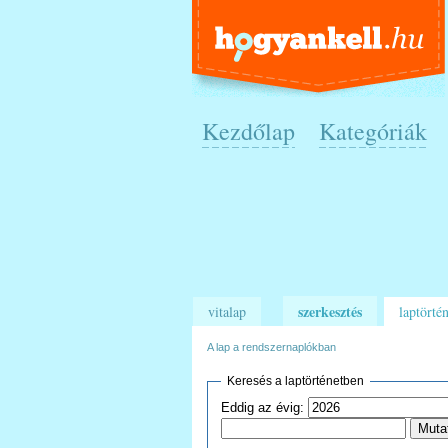
Kezdőlap
Kategóriák
szerkesztés
vitalap
laptörtén
A lap a rendszernaplókban
Keresés a laptörténetben
Eddig az évig: