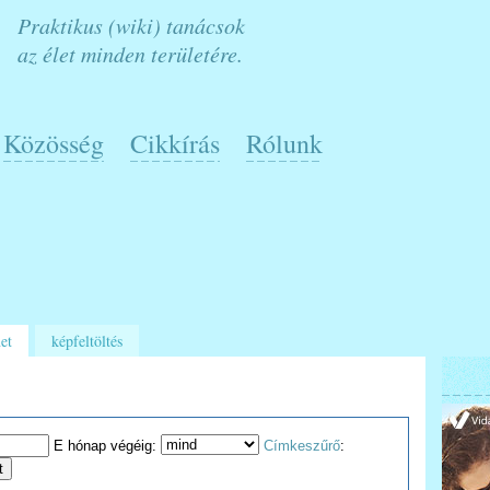
Praktikus (wiki) tanácsok
az élet minden területére.
Közösség
Cikkírás
Rólunk
et
képfeltöltés
E hónap végéig:
Címkeszűrő
: