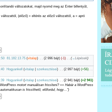
asonlítandó változatokat, majd nyomd meg az Enter billentyűt,
változattól, (előző) = eltérés az előző változattól, a = apró
8:50
‎
81.182.13.75
(
vitalap
)
‎
. .
(2 996 bájt)
(-1)
‎
. .
(
→
Lépések
)
:40
‎
Hogyankell
(
vitalap
|
szerkesztései
)
‎
. .
(2 997 bájt)
(+56)
‎
. .
:39
‎
Hogyankell
(
vitalap
|
szerkesztései
)
‎
. .
(2 941 bájt)
(+2 941)
ll WordPress motort manuálisan frissíteni? == Habár a WordPress
 automatikusan is frissíthető, előfordul, hogy…”)