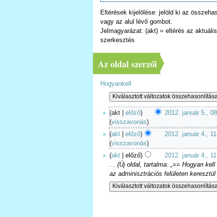
Eltérések kijelölése: jelöld ki az összeh
vagy az alul lévő gombot.
Jelmagyarázat: (akt) = eltérés az aktuális 
szerkesztés
Az oldal szerzői
Hogyankell
(akt |
előző
)
2012. január 5., 0
(
visszavonás
)
(
akt
|
előző
)
2012. január 4., 11
(
visszavonás
)
(
akt
| előző)
2012. január 4., 11
. .
(Új oldal, tartalma: „== Hogyan ke
az adminisztrációs felületen keresztül