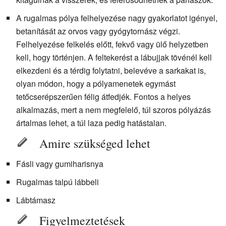
A rugalmas pólya felhelyezése nagy gyakorlatot igényel,
betanítását az orvos vagy gyógytornász végzi.
Felhelyezése felkelés előtt, fekvő vagy ülő helyzetben
kell, hogy történjen. A feltekerést a lábujjak tövénél kell
elkezdeni és a térdig folytatni, belevéve a sarkakat is,
olyan módon, hogy a pólyamenetek egymást
tetőcserépszerűen félig átfedjék. Fontos a helyes
alkalmazás, mert a nem megfelelő, túl szoros pólyázás
ártalmas lehet, a túl laza pedig hatástalan.
Amire szükséged lehet
Fásli vagy gumiharisnya
Rugalmas talpú lábbeli
Lábtámasz
Figyelmeztetések