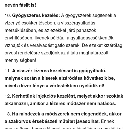
nevén fáslit is!
Gyógyszeres kezelés:
A gyógyszerek segítenek a
vizenyő csökkentésében, a visszérgyulladás
mérséklésében, és az ezekkel járó panaszok
enyhítésében. Ilyenek például a gyulladáscsökkentők,
vízhajtók és véralvadást gátló szerek. De ezeket kizárólag
orvosi rendelésre szedjünk az általa meghatározott
mennyiségben!
A visszér lézeres kezeléssel is gyógyítható,
melynek során a kiserek elzáródása következik be,
mivel a lézer fénye a vérfestékben nyelődik el!
Kérhetünk injekciós kezelést, melyet akkor szoktak
alkalmazni, amikor a lézeres módszer nem hatásos.
Ha mindezek a módszerek nem elegendőek, akkor
a szakorvos érsebészeti műtétet javasolhat.
Ennek
nagy előnye, hogy a kitágult erek eltávolítása az esztétikai