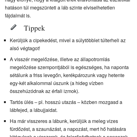
hatáson túl megszünteti a láb szinte elviselhetetlen
fájdalmát is.
Tippek
Kerüljük a cipekedést, mivel a súlytöbblet túlterheli az
alsó végtagot!
A visszér megelőzése, illetve az állapotromlás
megelőzése szempontjából is egészséges, ha naponta
sétálunk a friss levegőn, kerékpározunk vagy hetente
egy-két alkalommal úszunk (a hideg vízben
összehúzódnak az érfali izmok).
Tartós ülés – pl. hosszú utazás – közben mozgasd a
lábfejed, a lábujjaidat.
Ha már visszeres a lábunk, kerüljük a meleg vizes
fürdőzést, a szaunázást, a napozást, mert hő hatására
kitágulnak a visszerek, és felerősödhetnek a panaszok.