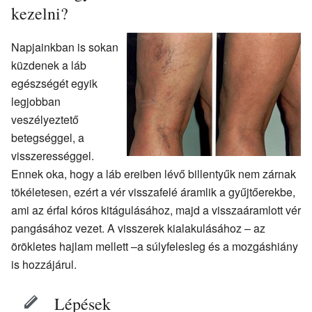
kezelni?
Napjainkban is sokan
küzdenek a láb
egészségét egyik
legjobban
veszélyeztető
betegséggel, a
visszerességgel.
Ennek oka, hogy a láb ereiben lévő billentyűk nem zárnak
tökéletesen, ezért a vér visszafelé áramlik a gyűjtőerekbe,
ami az érfal kóros kitágulásához, majd a visszaáramlott vér
pangásához vezet. A visszerek kialakulásához – az
örökletes hajlam mellett –a súlyfelesleg és a mozgáshiány
is hozzájárul.
Lépések