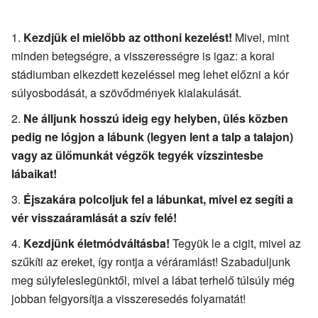
Kezdjük el mielőbb az otthoni kezelést!
Mivel, mint
minden betegségre, a visszerességre is igaz: a korai
stádiumban elkezdett kezeléssel meg lehet előzni a kór
súlyosbodását, a szövődmények kialakulását.
Ne álljunk hosszú ideig egy helyben, ülés közben
pedig ne lógjon a lábunk (legyen lent a talp a talajon)
vagy az ülőmunkát végzők tegyék vízszintesbe
lábaikat!
Éjszakára polcoljuk fel a lábunkat, mivel ez segíti a
vér visszaáramlását a szív felé!
Kezdjünk életmódváltásba!
Tegyük le a cigit, mivel az
szűkíti az ereket, így rontja a véráramlást! Szabaduljunk
meg súlyfeleslegünktől, mivel a lábat terhelő túlsúly még
jobban felgyorsítja a visszeresedés folyamatát!