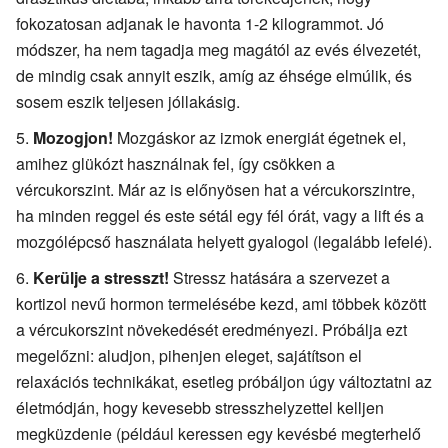
fokozatosan adjanak le havonta 1-2 kilogrammot. Jó
módszer, ha nem tagadja meg magától az evés élvezetét,
de mindig csak annyit eszik, amíg az éhsége elmúlik, és
sosem eszik teljesen jóllakásig.
Mozogjon!
Mozgáskor az izmok energiát égetnek el,
amihez glükózt használnak fel, így csökken a
vércukorszint. Már az is előnyösen hat a vércukorszintre,
ha minden reggel és este sétál egy fél órát, vagy a lift és a
mozgólépcső használata helyett gyalogol (legalább lefelé).
Kerülje a stresszt!
Stressz hatására a szervezet a
kortizol nevű hormon termelésébe kezd, ami többek között
a vércukorszint növekedését eredményezi. Próbálja ezt
megelőzni: aludjon, pihenjen eleget, sajátítson el
relaxációs technikákat, esetleg próbáljon úgy változtatni az
életmódján, hogy kevesebb stresszhelyzettel kelljen
megküzdenie (például keressen egy kevésbé megterhelő