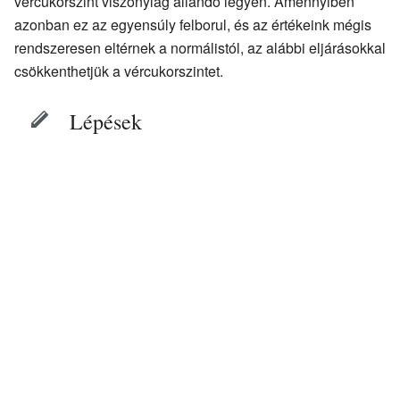
vércukorszint viszonylag állandó legyen. Amennyiben
azonban ez az egyensúly felborul, és az értékeink mégis
rendszeresen eltérnek a normálistól, az alábbi eljárásokkal
csökkenthetjük a vércukorszintet.
Lépések