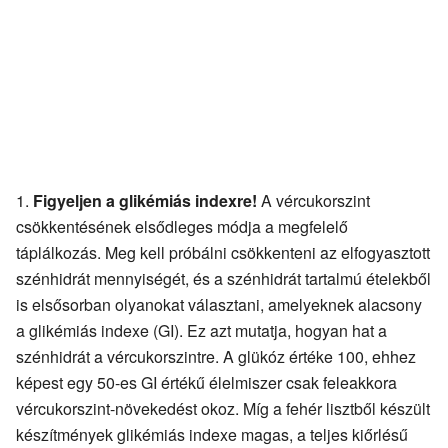
Figyeljen a glikémiás indexre!
A vércukorszint
csökkentésének elsődleges módja a megfelelő
táplálkozás. Meg kell próbálni csökkenteni az elfogyasztott
szénhidrát mennyiségét, és a szénhidrát tartalmú ételekből
is elsősorban olyanokat választani, amelyeknek alacsony
a glikémiás indexe (GI). Ez azt mutatja, hogyan hat a
szénhidrát a vércukorszintre. A glükóz értéke 100, ehhez
képest egy 50-es GI értékű élelmiszer csak feleakkora
vércukorszint-növekedést okoz. Míg a fehér lisztből készült
készítmények glikémiás indexe magas, a teljes kiőrlésű