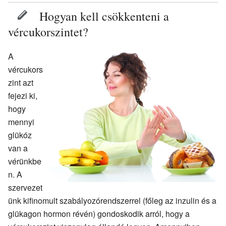
Hogyan kell csökkenteni a
vércukorszintet?
A
vércukors
zint azt
fejezi ki,
hogy
mennyi
glükóz
van a
vérünkbe
n. A
szervezet
ünk kifinomult szabályozórendszerrel (főleg az inzulin és a
glükagon hormon révén) gondoskodik arról, hogy a