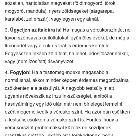
sózatlan, hántolatlan magvakat (földimogyoró, török
mogyoró, mandula), nyers zöldségeket (sárgarépa,
karalábé, zellerszár), vagy egyen egy almát.
Ügyeljen az italokra is!
Ha magas a vércukorszintje, ne
igyon szénsavas üdítőitalokat, gyümölcsleveket, de még a
limonádét vagy a cukros teát is érdemes kerülnie.
Fogyasszon inkább zöld teát, ha lehet, édesítőszer nélkül,
vagy (nem ízesített) ásványvizet.
Fogyjon!
Ha a testtömeg-indexe magasabb a
normálisnál, akkor mindenképpen érdemes megpróbálnia
csökkentenie a testsúlyát. A nagyobb testsúly miatt
ugyanis növekszik az inzulin-szükséglet, amiből a
hasnyálmirigy egy idő után már nem bír eleget termelni,
ezért megemelkedik a vércukorszint. Ha azonban csökken
a testsúly, csökken a vércukorszint is. Fontos, hogy a
vércukorszint-problémákkal küzdők ne kezdjenek
drasztikus diétába, inkább arra törekedjenek, hogy