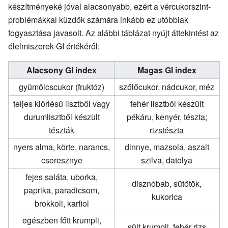
készítményeké jóval alacsonyabb, ezért a vércukorszint-
problémákkal küzdők számára inkább ez utóbbiak
fogyasztása javasolt. Az alábbi táblázat nyújt áttekintést az
élelmiszerek GI értékéről:
Alacsony GI index
Magas GI index
gyümölcscukor (fruktóz)
szőlőcukor, nádcukor, méz
teljes kiőrlésű lisztből vagy
fehér lisztből készült
durumlisztből készült
pékáru, kenyér, tészta;
tészták
rizstészta
nyers alma, körte, narancs,
dinnye, mazsola, aszalt
cseresznye
szilva, datolya
fejes saláta, uborka,
disznóbab, sütőtök,
paprika, paradicsom,
kukorica
brokkoli, karfiol
egészben főtt krumpli,
sült krumpli, fehér rizs