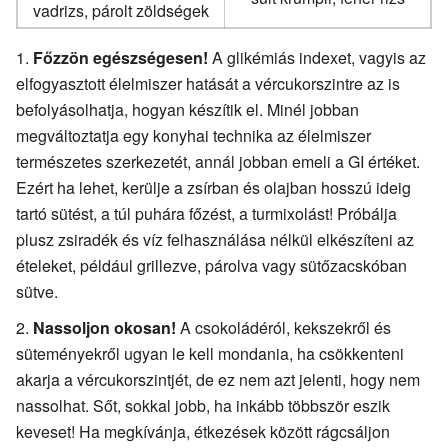
vadrizs, párolt zöldségek
Főzzön egészségesen!
A glikémiás indexet, vagyis az
elfogyasztott élelmiszer hatását a vércukorszintre az is
befolyásolhatja, hogyan készítik el. Minél jobban
megváltoztatja egy konyhai technika az élelmiszer
természetes szerkezetét, annál jobban emeli a GI értéket.
Ezért ha lehet, kerülje a zsírban és olajban hosszú ideig
tartó sütést, a túl puhára főzést, a turmixolást! Próbálja
plusz zsiradék és víz felhasználása nélkül elkészíteni az
ételeket, például grillezve, párolva vagy sütőzacskóban
sütve.
Nassoljon okosan!
A csokoládéról, kekszekről és
süteményekről ugyan le kell mondania, ha csökkenteni
akarja a vércukorszintjét, de ez nem azt jelenti, hogy nem
nassolhat. Sőt, sokkal jobb, ha inkább többször eszik
keveset! Ha megkívánja, étkezések között rágcsáljon