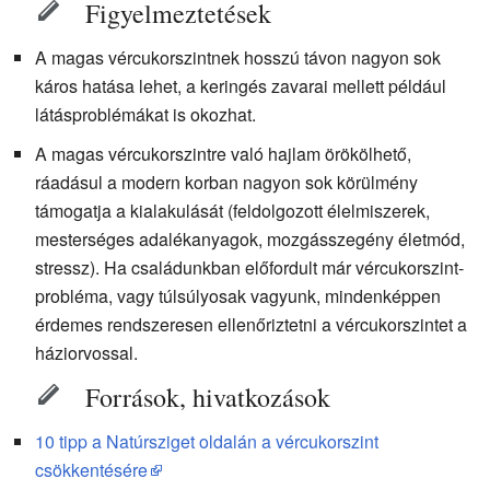
Figyelmeztetések
A magas vércukorszintnek hosszú távon nagyon sok
káros hatása lehet, a keringés zavarai mellett például
látásproblémákat is okozhat.
A magas vércukorszintre való hajlam örökölhető,
ráadásul a modern korban nagyon sok körülmény
támogatja a kialakulását (feldolgozott élelmiszerek,
mesterséges adalékanyagok, mozgásszegény életmód,
stressz). Ha családunkban előfordult már vércukorszint-
probléma, vagy túlsúlyosak vagyunk, mindenképpen
érdemes rendszeresen ellenőriztetni a vércukorszintet a
háziorvossal.
Források, hivatkozások
10 tipp a Natúrsziget oldalán a vércukorszint
csökkentésére