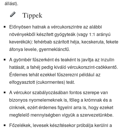
állást).
Tippek
Előnyösen hatnak a vércukorszintre az alábbi
növényekből készített gyógyteák (vagy 1:1 arányú
keverékük): fehérbab szárított héja, kecskeruta, fekete
áfonya levele, gyermekláncfű.
A gyömbér fűszerként és teaként is javítja az inzulin
hatását, a fahéj pedig kiváló vércukorszint-csökkentő.
Érdemes tehát ezekkel fűszerezni például az
elfogyasztott (cukormentes) teát.
A vércukor szabályozásában fontos szerepe van
bizonyos nyomelemeknek is, főleg a krómnak és a
cinknek, ezért érdemes figyelni arra is, hogy ezeket
megfelelő mennyiségben vigyük a szervezetünkbe.
Főzelékek, levesek készítésekor próbálja kerülni a