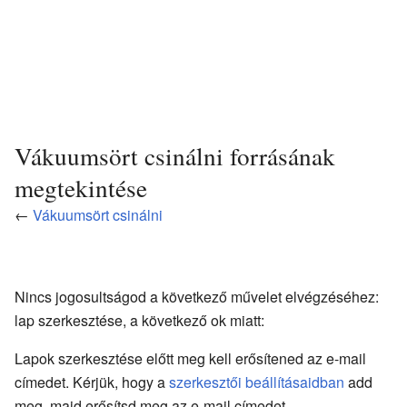
Vákuumsört csinálni forrásának
megtekintése
←
Vákuumsört csinálni
Nincs jogosultságod a következő művelet elvégzéséhez:
lap szerkesztése, a következő ok miatt:
Lapok szerkesztése előtt meg kell erősítened az e-mail
címedet. Kérjük, hogy a
szerkesztői beállításaidban
add
meg, majd erősítsd meg az e-mail címedet.