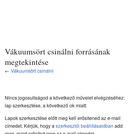
Vákuumsört csinálni forrásának
megtekintése
←
Vákuumsört csinálni
Nincs jogosultságod a következő művelet elvégzéséhez:
lap szerkesztése, a következő ok miatt:
Lapok szerkesztése előtt meg kell erősítened az e-mail
címedet. Kérjük, hogy a
szerkesztői beállításaidban
add
meg, majd erősítsd meg az e-mail címedet.