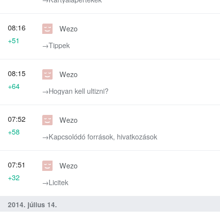
08:16
Wezo
+51
→‎Tippek
08:15
Wezo
+64
→‎Hogyan kell ultizni?
07:52
Wezo
+58
→‎Kapcsolódó források, hivatkozások
07:51
Wezo
+32
→‎Licitek
2014. július 14.