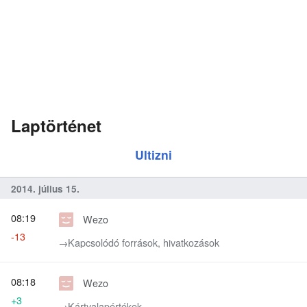
Laptörténet
Ultizni
2014. július 15.
08:19
Wezo
-13
→‎Kapcsolódó források, hivatkozások
08:18
Wezo
+3
→‎Kártyalapértékek