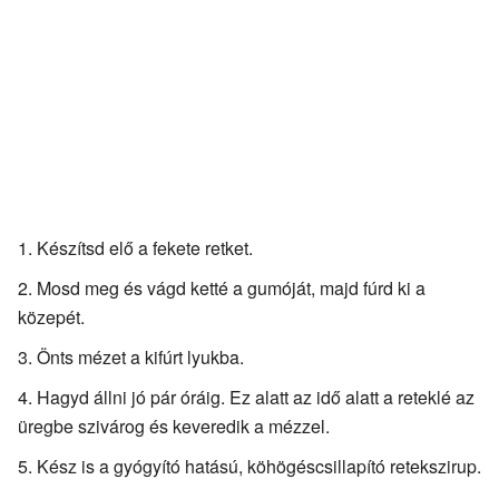
Készítsd elő a fekete retket.
Mosd meg és vágd ketté a gumóját, majd fúrd ki a
közepét.
Önts mézet a kifúrt lyukba.
Hagyd állni jó pár óráig. Ez alatt az idő alatt a reteklé az
üregbe szivárog és keveredik a mézzel.
Kész is a gyógyító hatású, köhögéscsillapító retekszirup.