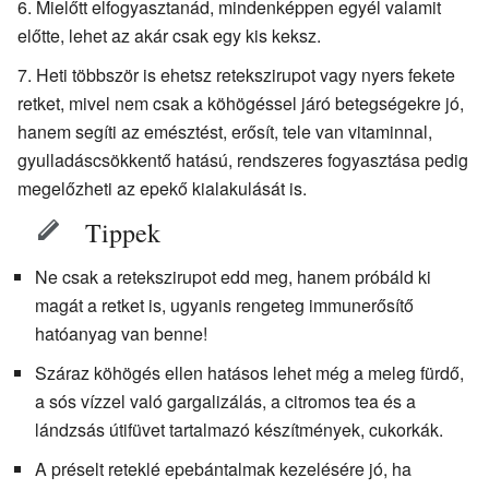
Mielőtt elfogyasztanád, mindenképpen egyél valamit
előtte, lehet az akár csak egy kis keksz.
Heti többször is ehetsz retekszirupot vagy nyers fekete
retket, mivel nem csak a köhögéssel járó betegségekre jó,
hanem segíti az emésztést, erősít, tele van vitaminnal,
gyulladáscsökkentő hatású, rendszeres fogyasztása pedig
megelőzheti az epekő kialakulását is.
Tippek
Ne csak a retekszirupot edd meg, hanem próbáld ki
magát a retket is, ugyanis rengeteg immunerősítő
hatóanyag van benne!
Száraz köhögés ellen hatásos lehet még a meleg fürdő,
a sós vízzel való gargalizálás, a citromos tea és a
lándzsás útifüvet tartalmazó készítmények, cukorkák.
A préselt reteklé epebántalmak kezelésére jó, ha