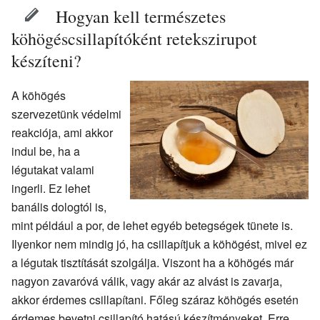
Hogyan kell természetes
köhögéscsillapítóként retekszirupot
készíteni?
A köhögés
szervezetünk védelmi
reakciója, ami akkor
indul be, ha a
légutakat valami
ingerli. Ez lehet
banális dologtól is,
mint például a por, de lehet egyéb betegségek tünete is.
Ilyenkor nem mindig jó, ha csillapítjuk a köhögést, mivel ez
a légutak tisztítását szolgálja. Viszont ha a köhögés már
nagyon zavaróvá válik, vagy akár az alvást is zavarja,
akkor érdemes csillapítani. Főleg száraz köhögés esetén
érdemes bevetni csillapító hatású készítményeket. Erre