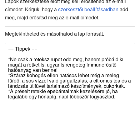
Lapok szerkesztése előtt meg kell erősítened az e-mail
címedet. Kérjük, hogy a
szerkesztői beállításaidban
add
meg, majd erősítsd meg az e-mail címedet.
Megtekintheted és másolhatod a lap forrását.