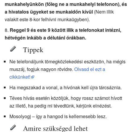
munkahelyünkön (főleg ne a munkahelyi telefonon), és
a hivatalos ügyeket se munkaidőn kívül
(Nem illik
valakit este 8-kor felhívni munkaügyben).
Reggel 9 és este 9 között illik a telefonokat intézni,
hétvégén inkább a délutáni órákban.
Tippek
Ne telefonáljunk tömegközlekedési eszközön, ha mégis
muszáj, fogjuk nagyon rövidre.
Olvasd el ezt a
cikkünket!
Ha megszakad a vonal, a hívónak kell újra tárcsáznia.
Téves hívás esetén közöljük, hogy rossz számot hívott
az illető, ha pedig mi tévedtünk, kérjünk elnézést.
Mosolyogj – így a hangod is kellemesebb lesz.
Amire szükséged lehet