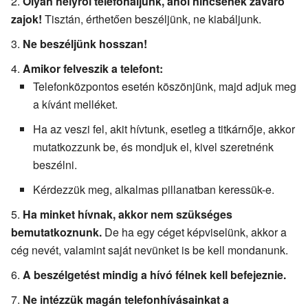
Olyan helyről telefonáljunk, ahol nincsenek zavaró
zajok!
Tisztán, érthetően beszéljünk, ne kiabáljunk.
Ne beszéljünk hosszan!
Amikor felveszik a telefont:
Telefonközpontos esetén köszönjünk, majd adjuk meg
a kívánt melléket.
Ha az veszi fel, akit hívtunk, esetleg a titkárnője, akkor
mutatkozzunk be, és mondjuk el, kivel szeretnénk
beszélni.
Kérdezzük meg, alkalmas pillanatban keressük-e.
Ha minket hívnak, akkor nem szükséges
bemutatkoznunk.
De ha egy céget képviselünk, akkor a
cég nevét, valamint saját nevünket is be kell mondanunk.
A beszélgetést mindig a hívó félnek kell befejeznie.
Ne intézzük magán telefonhívásainkat a