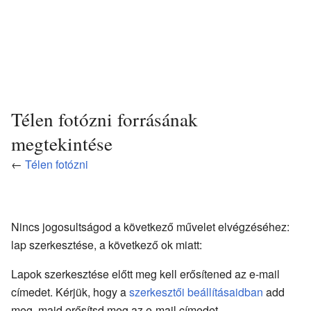
Télen fotózni forrásának
megtekintése
←
Télen fotózni
Nincs jogosultságod a következő művelet elvégzéséhez:
lap szerkesztése, a következő ok miatt:
Lapok szerkesztése előtt meg kell erősítened az e-mail
címedet. Kérjük, hogy a
szerkesztői beállításaidban
add
meg, majd erősítsd meg az e-mail címedet.