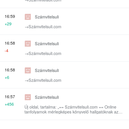
16:59
Számvitelsuli
+29
→‎Számvitelsuli.com
16:58
Számvitelsuli
-4
→‎Számvitelsuli.com
16:58
Számvitelsuli
+6
→‎Számvitelsuli.com
16:57
Számvitelsuli
+456
Új oldal, tartalma: „== Számvitelsuli.com == Online
tanfolyamok mérlegképes könyvelő hallgatóknak az
alapok átismétlésétől a vizsgafeladatokig. Adó,
ellenőrzés, számvitel és s…”