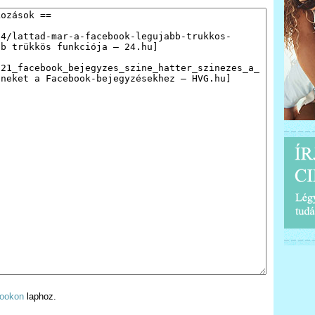
bookon
laphoz.