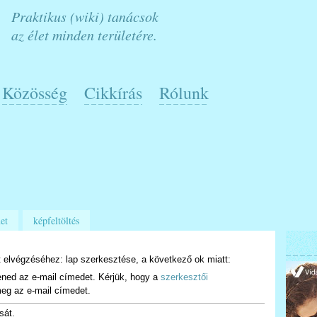
Praktikus (wiki) tanácsok
az élet minden területére.
Közösség
Cikkírás
Rólunk
et
képfeltöltés
 elvégzéséhez: lap szerkesztése, a következő ok miatt:
ened az e-mail címedet. Kérjük, hogy a
szerkesztői
eg az e-mail címedet.
sát.