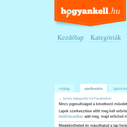
Kezdőlap
Kategóriák
szerkesztés
vitalap
laptörtén
←
Színes bejegyzést írni Facebookon
Nincs jogosultságod a következő művelet
Lapok szerkesztése előtt meg kell erősít
beállításaidban
add meg, majd erősítsd m
Megtekintheted és másolhatod a lap forrá