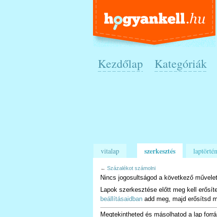
Kezdőlap
Kategóriák
szerkesztés
vitalap
laptörtén
←
Százalékot számolni
Nincs jogosultságod a következő művelet
Lapok szerkesztése előtt meg kell erősít
beállításaidban
add meg, majd erősítsd m
Megtekintheted és másolhatod a lap forrá