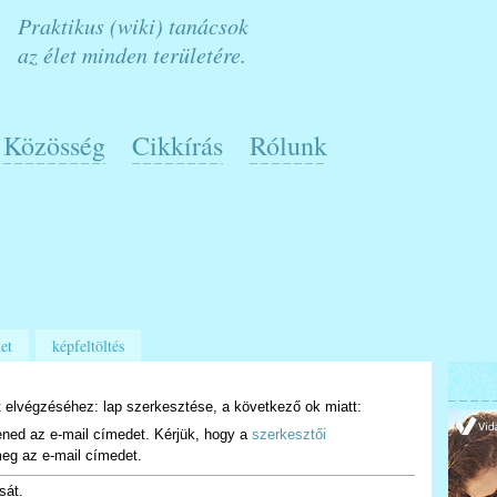
Praktikus (wiki) tanácsok
az élet minden területére.
Közösség
Cikkírás
Rólunk
et
képfeltöltés
 elvégzéséhez: lap szerkesztése, a következő ok miatt:
ened az e-mail címedet. Kérjük, hogy a
szerkesztői
eg az e-mail címedet.
sát.