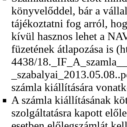
könyvelőddel, bár a válla
tájékoztatni fog arról, hog
kívül hasznos lehet a
NAV
füzetének átlapozása is
számla kiállítására vonatk
A számla kiállításának kö
szolgáltatásra kapott elől
esetben előlegszámlát kell 