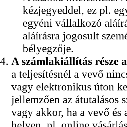
kézjegyeddel, ez pl. eg
egyéni vállalkozó aláírá
aláírásra jogosult szemé
bélyegzője.
A számlakiállítás része 
a teljesítésnél a vevő ninc
vagy elektronikus úton kel
jellemzően az átutalásos 
vagy akkor, ha a vevő és a
helyen, pl. online vásárlá