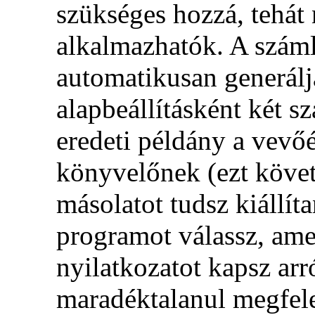
szükséges hozzá, tehá
alkalmazhatók. A szám
automatikusan generálja
alapbeállításként két s
eredeti példány a vevő
könyvelőnek (ezt köve
másolatot tudsz kiállít
programot válassz, ame
nyilatkozatot kapsz ar
maradéktalanul megfele