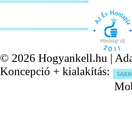
© 2026
Hogyankell.hu
|
Ada
Koncepció + kialakítás:
Mob