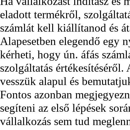
Ha vállalkozást indítasz és 
eladott termékről, szolgálta
számlát kell kiállítanod és 
Alapesetben elegendő egy n
kérheti, hogy ún. áfás számlá
szolgáltatás értékesítéséről.
vesszük alapul és bemutatju
Fontos azonban megjegyezni
segíteni az első lépések sor
vállalkozás sem tud meglenn