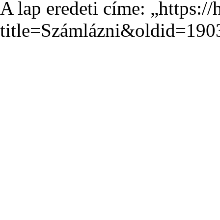
A lap eredeti címe: „
https:/
title=Számlázni&oldid=190