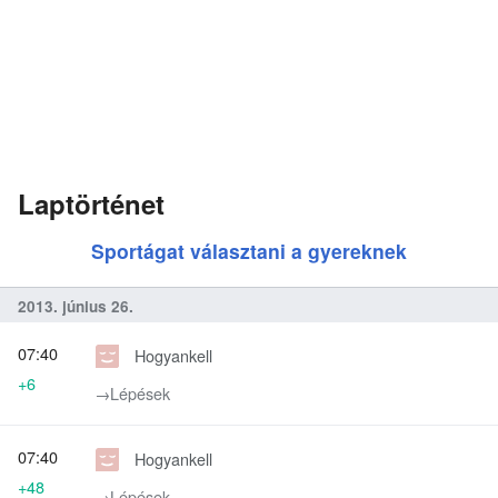
Laptörténet
Sportágat választani a gyereknek
2013. június 26.
07:40
Hogyankell
+6
→‎Lépések
07:40
Hogyankell
+48
→‎Lépések