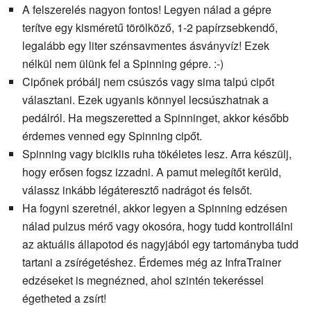
A felszerelés nagyon fontos! Legyen nálad a gépre
terítve egy kisméretű törölköző, 1-2 papírzsebkendő,
legalább egy liter szénsavmentes ásványvíz! Ezek
nélkül nem ülünk fel a Spinning gépre. :-)
Cipőnek próbálj nem csúszós vagy sima talpú cipőt
választani. Ezek ugyanis könnyel lecsúszhatnak a
pedálról. Ha megszeretted a Spinninget, akkor később
érdemes venned egy Spinning cipőt.
Spinning vagy biciklis ruha tökéletes lesz. Arra készülj,
hogy erősen fogsz izzadni. A pamut melegítőt kerüld,
válassz inkább légáteresztő nadrágot és felsőt.
Ha fogyni szeretnél, akkor legyen a Spinning edzésen
nálad pulzus mérő vagy okosóra, hogy tudd kontrollálni
az aktuális állapotod és nagyjából egy tartományba tudd
tartani a zsírégetéshez. Érdemes még az InfraTrainer
edzéseket is megnézned, ahol szintén tekeréssel
égetheted a zsírt!