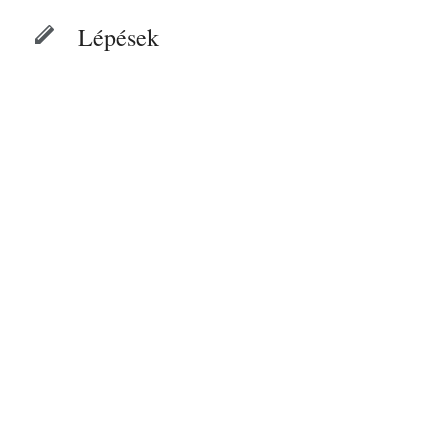
Lépések