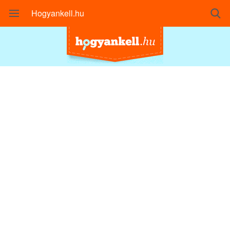
Hogyankell.hu