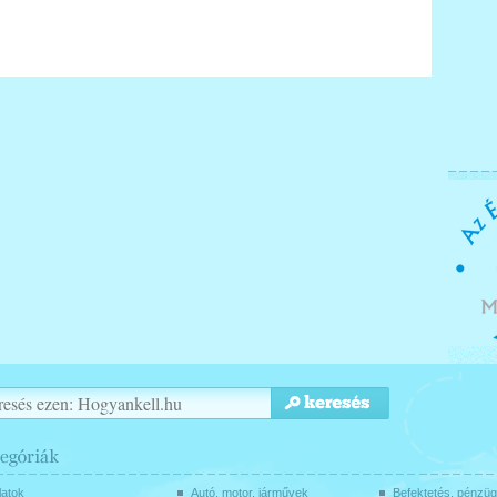
latok
Autó, motor, járművek
Befektetés, pénzü