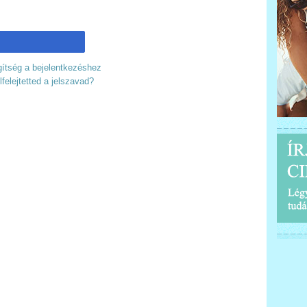
ítség a bejelentkezéshez
lfelejtetted a jelszavad?