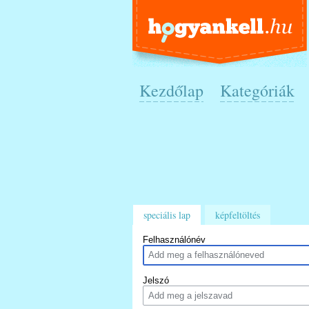
Kezdőlap
Kategóriák
speciális lap
képfeltöltés
Felhasználónév
Jelszó