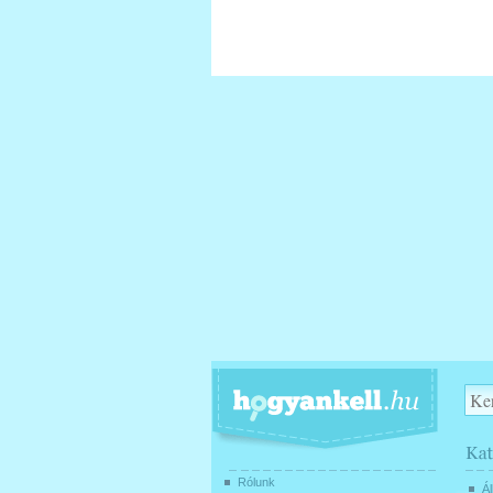
Rólunk
Ál