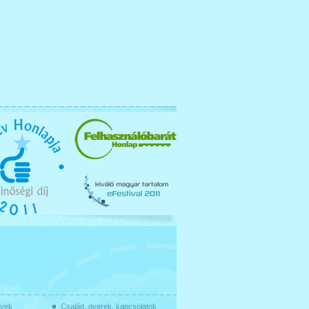
gyek
Család, gyerek, kapcsolatok