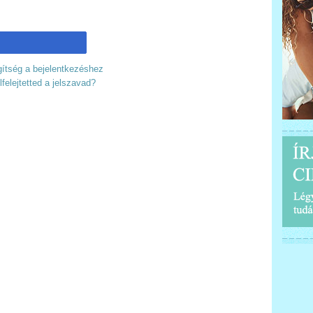
ítség a bejelentkezéshez
lfelejtetted a jelszavad?