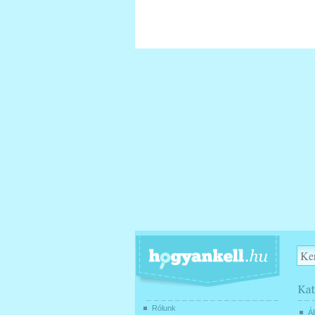
Rólunk
Ál