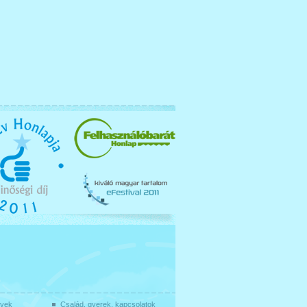
gyek
Család, gyerek, kapcsolatok