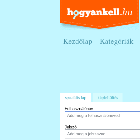
Kezdőlap
Kategóriák
speciális lap
képfeltöltés
Felhasználónév
Jelszó