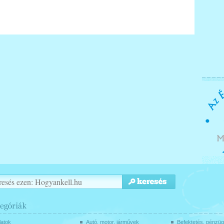
latok
Autó, motor, járművek
Befektetés, pénzü