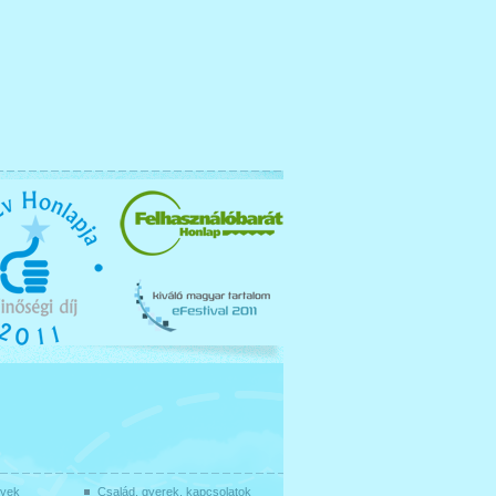
gyek
Család, gyerek, kapcsolatok