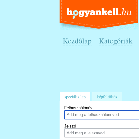
Kezdőlap
Kategóriák
speciális lap
képfeltöltés
Felhasználónév
Jelszó