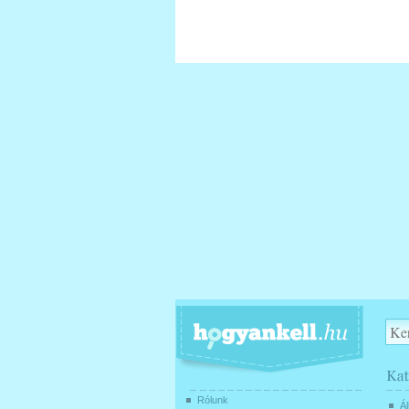
Rólunk
Ál