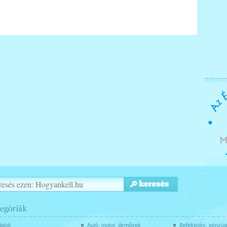
latok
Autó, motor, járművek
Befektetés, pénzü