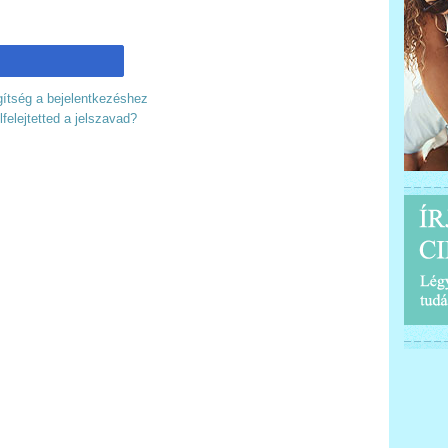
ítség a bejelentkezéshez
lfelejtetted a jelszavad?