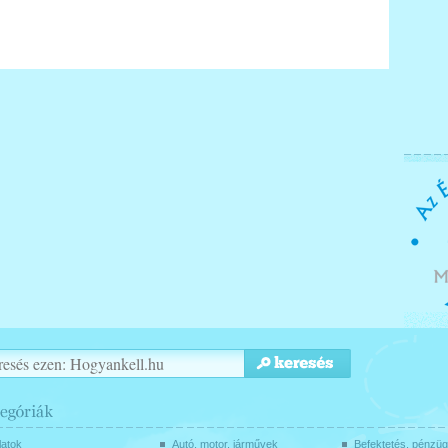
latok
Autó, motor, járművek
Befektetés, pénzü