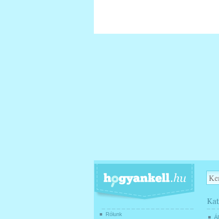
Rólunk
Ál