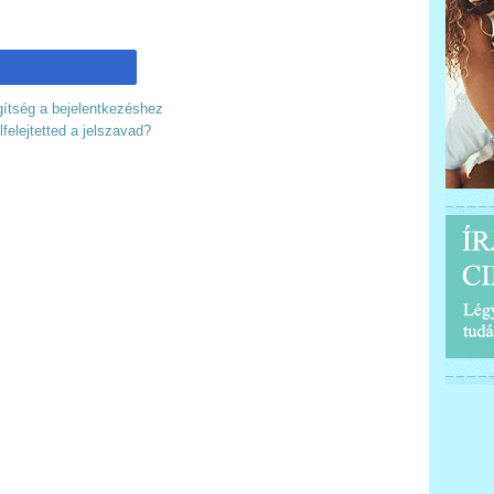
ítség a bejelentkezéshez
lfelejtetted a jelszavad?