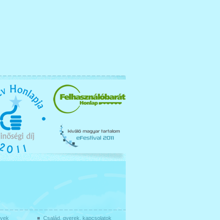
gyek
Család, gyerek, kapcsolatok