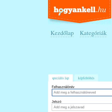
Kezdőlap
Kategóriák
speciális lap
képfeltöltés
Felhasználónév
Jelszó