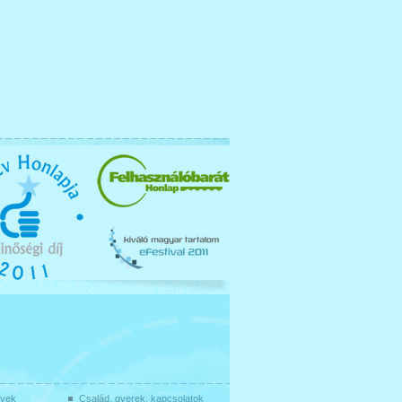
gyek
Család, gyerek, kapcsolatok