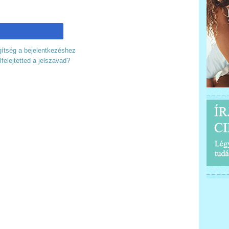
ítség a bejelentkezéshez
lfelejtetted a jelszavad?