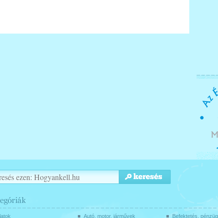
latok
Autó, motor, járművek
Befektetés, pénzü