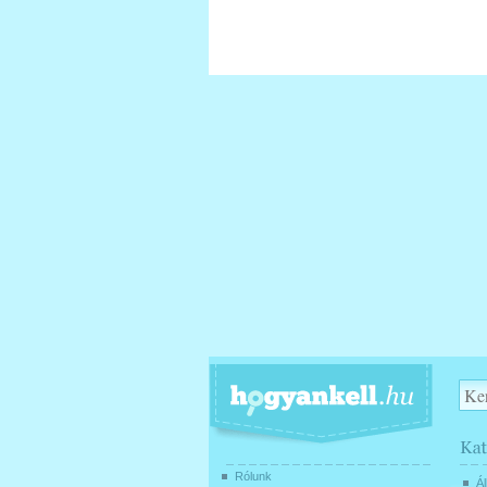
Rólunk
Ál