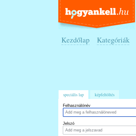
Kezdőlap
Kategóriák
speciális lap
képfeltöltés
Felhasználónév
Jelszó