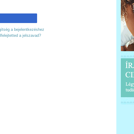
ítség a bejelentkezéshez
lfelejtetted a jelszavad?