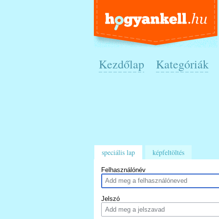
Kezdőlap
Kategóriák
speciális lap
képfeltöltés
Felhasználónév
Jelszó