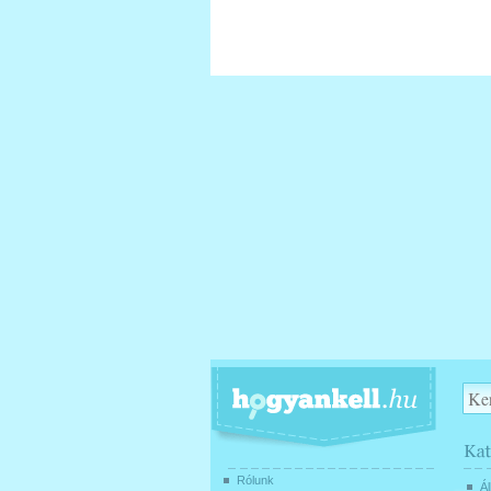
Rólunk
Ál