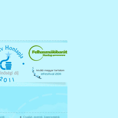
gyek
Család, gyerek, kapcsolatok