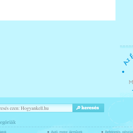
latok
Autó, motor, járművek
Befektetés, pénzü