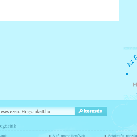
latok
Autó, motor, járművek
Befektetés, pénzü