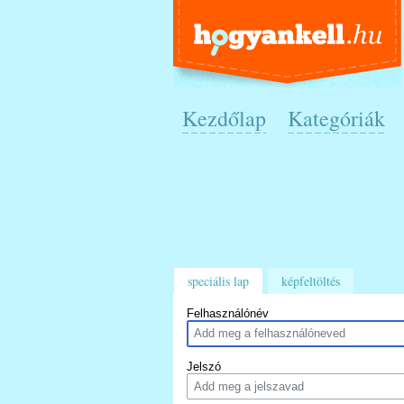
Kezdőlap
Kategóriák
speciális lap
képfeltöltés
Felhasználónév
Jelszó