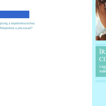
ítség a bejelentkezéshez
lfelejtetted a jelszavad?