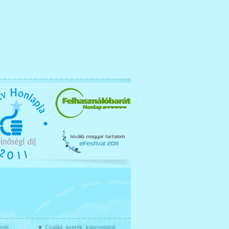
gyek
Család, gyerek, kapcsolatok