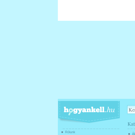
Rólunk
Ál