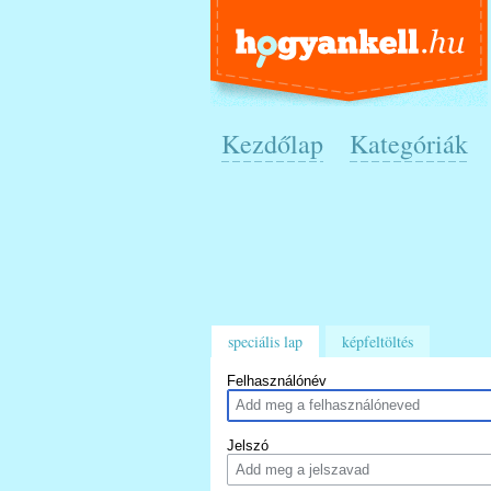
Kezdőlap
Kategóriák
speciális lap
képfeltöltés
Felhasználónév
Jelszó