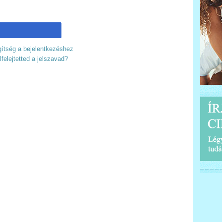
ítség a bejelentkezéshez
lfelejtetted a jelszavad?