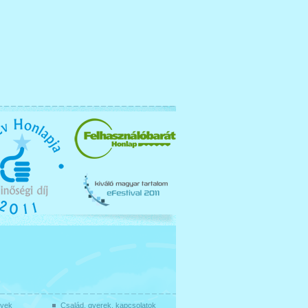
gyek
Család, gyerek, kapcsolatok