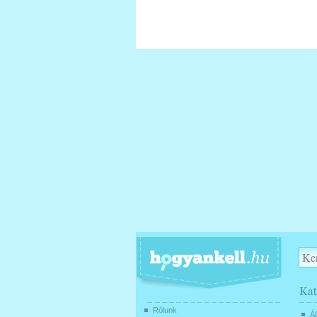
Rólunk
Ál