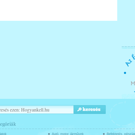
latok
Autó, motor, járművek
Befektetés, pénzü