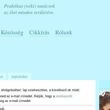
Praktikus (wiki) tanácsok
az élet minden területére.
Közösség
Cikkírás
Rólunk
et
képfeltöltés
 elvégzéséhez: lap szerkesztése, a következő ok miatt:
ened az e-mail címedet. Kérjük, hogy a
szerkesztői
eg az e-mail címedet.
sát.