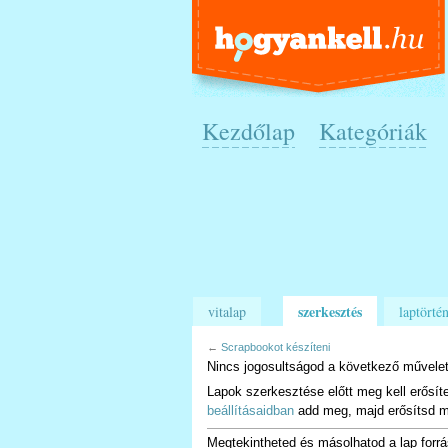
Kezdőlap
Kategóriák
szerkesztés
vitalap
laptörtén
←
Scrapbookot készíteni
Nincs jogosultságod a következő művelet
Lapok szerkesztése előtt meg kell erősít
beállításaidban
add meg, majd erősítsd m
Megtekintheted és másolhatod a lap forrá