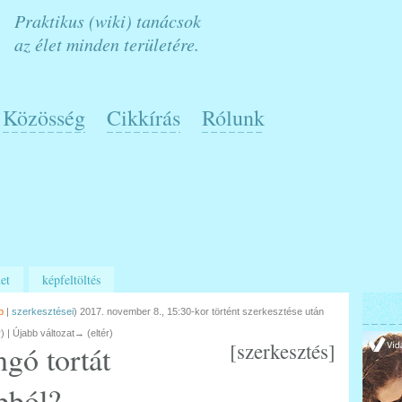
Praktikus (wiki) tanácsok
az élet minden területére.
Közösség
Cikkírás
Rólunk
et
képfeltöltés
p
|
szerkesztései
)
2017. november 8., 15:30-kor történt szerkesztése után
r) | Újabb változat→ (eltér)
[
szerkesztés
]
ngó tortát
apból?