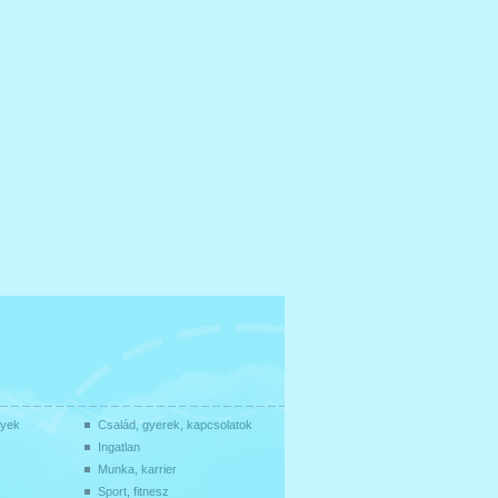
gyek
Család, gyerek, kapcsolatok
Ingatlan
Munka, karrier
Sport, fitnesz