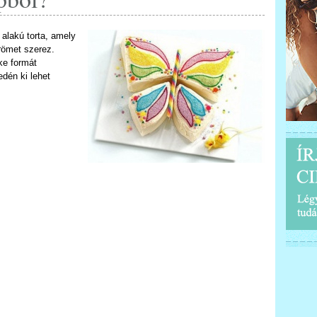
 alakú torta, amely
römet szerez.
ke formát
edén ki lehet