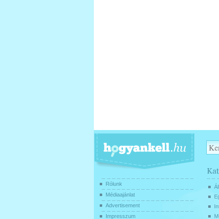
Rólunk
Ál
Médiaajánlat
E
Advertisement
In
Impresszum
Mű