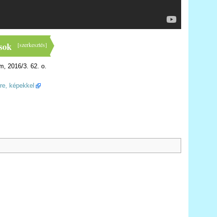
sok
[
szerkesztés
]
, 2016/3. 62. o.
sre, képekkel