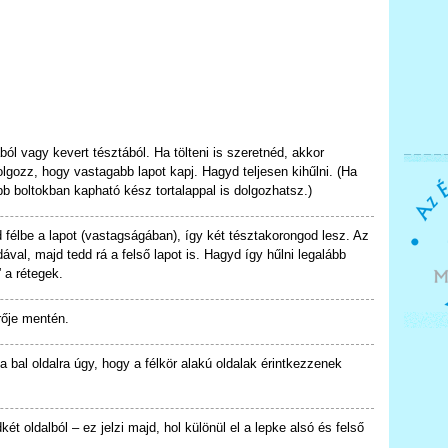
ból vagy kevert tésztából. Ha tölteni is szeretnéd, akkor
gozz, hogy vastagabb lapot kapj. Hagyd teljesen kihűlni. (Ha
b boltokban kapható kész tortalappal is dolgozhatsz.)
gd félbe a lapot (vastagságában), így két tésztakorongod lesz. Az
al, majd tedd rá a felső lapot is. Hagyd így hűlni legalább
 a rétegek.
rője mentén.
 a bal oldalra úgy, hogy a félkör alakú oldalak érintkezzenek
t oldalból – ez jelzi majd, hol különül el a lepke alsó és felső