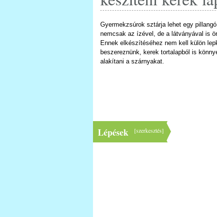
Gyermekzsúrok sztárja lehet egy pillangó
nemcsak az ízével, de a látványával is ö
Ennek elkészítéséhez nem kell külön lep
beszereznünk, kerek tortalapból is könny
alakítani a szárnyakat.
Lépések
[
szerkesztés
]