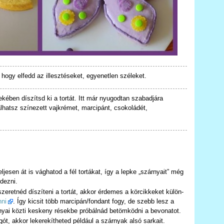
hogy elfedd az illesztéseket, egyenetlen széleket.
ekében díszítsd ki a tortát. Itt már nyugodtan szabadjára
lhatsz színezett vajkrémet, marcipánt, csokoládét,
jesen át is vághatod a fél tortákat, így a lepke „szárnyait” még
ndezni.
zeretnéd díszíteni a tortát, akkor érdemes a körcikkeket külön-
nni
. Így kicsit több marcipán/fondant fogy, de szebb lesz a
nyai közti keskeny résekbe próbálnád betömködni a bevonatot.
ót, akkor lekerekítheted például a szárnyak alsó sarkait.