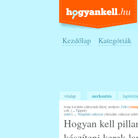
Kezdőlap
Kategóriák
szerkesztés
vitalap
laptörtén
A lap korábbi változatát látod, amilyen
JViki
(
vitala
volt.
(
→
Tippek
)
(
eltér
)
← Régebbi változat
| Aktuális változat (elté
Hogyan kell pilla
készíteni kerek l