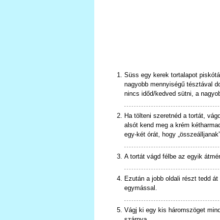
Süss egy kerek tortalapot piskótá
nagyobb mennyiségű tésztával dol
nincs időd/kedved sütni, a nagyob
Ha tölteni szeretnéd a tortát, vá
alsót kend meg a krém kétharmadáv
egy-két órát, hogy „összeálljanak”
A tortát vágd félbe az egyik átmé
Ezután a jobb oldali részt tedd át
egymással.
Vágj ki egy kis háromszöget mindké
szárnya.