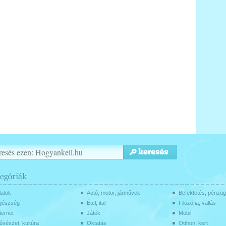
latok
Autó, motor, járművek
Befektetés, pénzü
gészség
Étel, ital
Filozófia, vallás
ternet
Játék
Mobil
vészet, kultúra
Oktatás
Otthon, kert