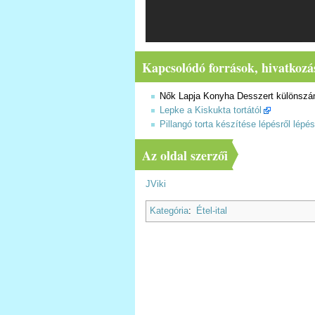
Kapcsolódó források, hivatkozá
Nők Lapja Konyha Desszert különszám
Lepke a Kiskukta tortától
Pillangó torta készítése lépésről lépé
Az oldal szerzői
JViki
Kategória
:
Étel-ital