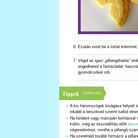
Ezután vond be a tortát krémmel, 
Végül az igazi „pillangóhatás” érd
engedheted a fantáziádat: haszná
gyümölcsöket stb.
Tippek
[
szerkesztés
]
A kis háromszögek kivágása helyett tel
inkább a tetszésed szerint tudod elre
Ha fondant vagy marcipán borítással s
külön, még az összeállítás előtt
bevo
végeredményt, mintha a pillangó szár
Ha szeretnéd tovább formázni a pillang