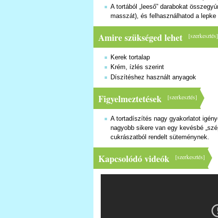
A tortából „leeső” darabokat összegyú
masszát), és felhasználhatod a lepke
Amire szükséged lehet
[
szerkesztés
Kerek tortalap
Krém, ízlés szerint
Díszítéshez használt anyagok
Figyelmeztetések
[
szerkesztés
]
A tortadíszítés nagy gyakorlatot igény
nagyobb sikere van egy kevésbé „szép”
cukrászatból rendelt süteménynek.
Kapcsolódó videók
[
szerkesztés
]