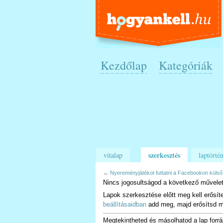
Kezdőlap
Kategóriák
szerkesztés
vitalap
laptörtén
←
Nyereményjátékot futtatni a Facebookon külső
Nincs jogosultságod a következő művelet
Lapok szerkesztése előtt meg kell erősít
beállításaidban
add meg, majd erősítsd m
Megtekintheted és másolhatod a lap forrá