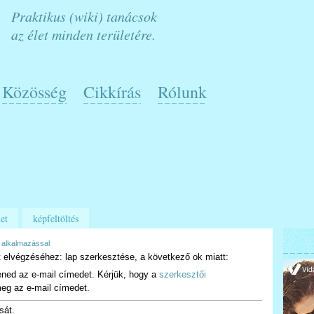
Praktikus (wiki) tanácsok
az élet minden területére.
Közösség
Cikkírás
Rólunk
et
képfeltöltés
 alkalmazással
 elvégzéséhez: lap szerkesztése, a következő ok miatt:
ened az e-mail címedet. Kérjük, hogy a
szerkesztői
eg az e-mail címedet.
sát.