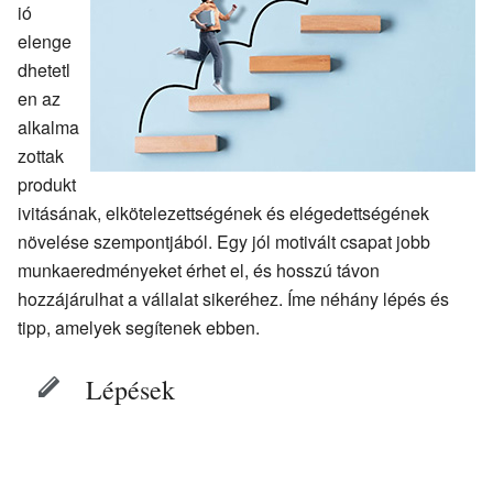
ió
elenge
dhetetl
en az
alkalma
zottak
produkt
ivitásának, elkötelezettségének és elégedettségének
növelése szempontjából. Egy jól motivált csapat jobb
munkaeredményeket érhet el, és hosszú távon
hozzájárulhat a vállalat sikeréhez. Íme néhány lépés és
tipp, amelyek segítenek ebben.
Lépések