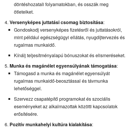
döntéshozatali folyamatokban, és osszák meg
ötleteiket.
Versenyképes juttatási csomag biztosítása
:
Gondoskodj versenyképes fizetésről és juttatásokról,
mint például egészségügyi ellátás, nyugdíjtervezés és
rugalmas munkaidő.
Kínálj teljesítményalapú bónuszokat és elismeréseket.
Munka és magánélet egyensúlyának támogatása
:
Támogasd a munka és magánélet egyensúlyát
rugalmas munkaidő-beosztással és távmunka
lehetőséggel.
Szervezz csapatépítő programokat és szociális
eseményeket az alkalmazottak közötti kapcsolatok
erősítésére.
Pozitív munkahelyi kultúra kialakítása
: