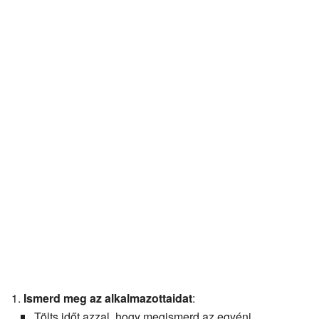
Ismerd meg az alkalmazottaidat
:
Tölts időt azzal, hogy megismerd az egyéni