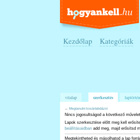
Kezdőlap
Kategóriák
szerkesztés
vitalap
laptörtén
←
Megtanulni kosárlabdázni
Nincs jogosultságod a következő művelet
Lapok szerkesztése előtt meg kell erősít
beállításaidban
add meg, majd erősítsd m
Megtekintheted és másolhatod a lap forrá