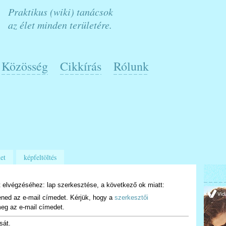
Praktikus (wiki) tanácsok
az élet minden területére.
Közösség
Cikkírás
Rólunk
et
képfeltöltés
 elvégzéséhez: lap szerkesztése, a következő ok miatt:
ened az e-mail címedet. Kérjük, hogy a
szerkesztői
eg az e-mail címedet.
sát.