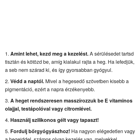
Amint lehet, kezd meg a kezelést.
A sérülésedet tartsd
tisztán és kötözd be, amíg kialakul rajta a heg. Ha lefedjük,
a seb nem szárad ki, és így gyorsabban gyógyul.
Védd a naptól.
Mivel a hegesedő szövetben kisebb a
pigmentáció, ezért a napra érzékenyebb.
A heget rendszeresen masszírozzuk be E vitaminos
olajjal, testápolóval vagy citromlével.
Használj szilikonos gélt vagy tapaszt!
Fordulj bőrgyógyászhoz!
Ha nagyon elégedetlen vagy
a hegeiddel, számos olyan kezelés van, melyekkel