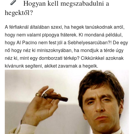
Hogyan kell megszabadulni a
hegektől?
A férfiaknál általában szexi, ha hegek tanúskodnak arról,
hogy nem valami pipogya fráterek. Ki mondaná például,
hogy Al Pacino nem fest jól a Sebhelyesarcúban?! De egy
nő hogy néz ki miniszoknyában, ha mondjuk a térde úgy
néz ki, mint egy domborzati térkép? Cikkünkkel azoknak
kívánunk segíteni, akiket zavarnak a hegeik.