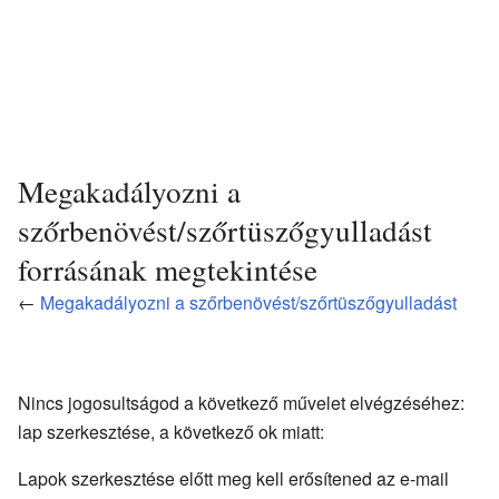
Megakadályozni a
szőrbenövést/szőrtüszőgyulladást
forrásának megtekintése
←
Megakadályozni a szőrbenövést/szőrtüszőgyulladást
Nincs jogosultságod a következő művelet elvégzéséhez:
lap szerkesztése, a következő ok miatt:
Lapok szerkesztése előtt meg kell erősítened az e-mail