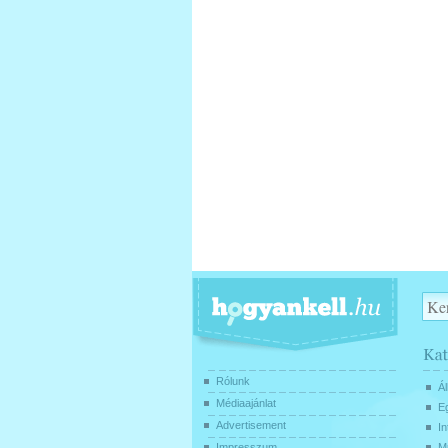
Rólunk
Ál
Médiaajánlat
E
Advertisement
In
Impresszum
Mű