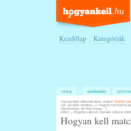
Kezdőlap
Kategóriák
szerkesztés
vitalap
laptörtén
A lap korábbi változatát látod, amilyen
Zserbó
(
vit
volt.
(Új oldal, tartalma: „== Hogyan kell matcha la
vitaminokban, ásványi anyag…”)
(eltér) ← Régebbi változat | Aktuális változat (elté
Hogyan kell match