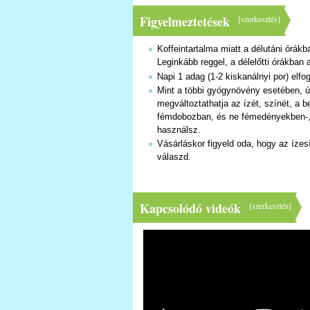
Figyelmeztetések
[
szerkesztés
]
Koffeintartalma miatt a délutáni órákb
Leginkább reggel, a délelőtti órákban 
Napi 1 adag (1-2 kiskanálnyi por) elfo
Mint a többi gyógynövény esetében, ú
megváltoztathatja az ízét, színét, a 
fémdobozban, és ne fémedényekben-, k
használsz.
Vásárláskor figyeld oda, hogy az ízes
válaszd.
Kapcsolódó videók
[
szerkesztés
]