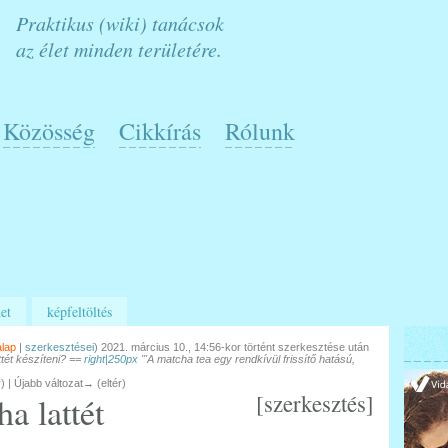
Praktikus (wiki) tanácsok
az élet minden területére.
Közösség
Cikkírás
Rólunk
et
képfeltöltés
alap
|
szerkesztései
)
2021. március 10., 14:56-kor történt szerkesztése után
ttét készíteni? ==
right|250px
'''A matcha tea egy rendkívül frissítő hatású,
r) | Újabb változat→ (eltér)
[
szerkesztés
]
a lattét