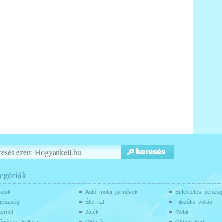
latok
Autó, motor, járművek
Befektetés, pénzü
gészség
Étel, ital
Filozófia, vallás
ternet
Játék
Mobil
vészet, kultúra
Oktatás
Otthon, kert