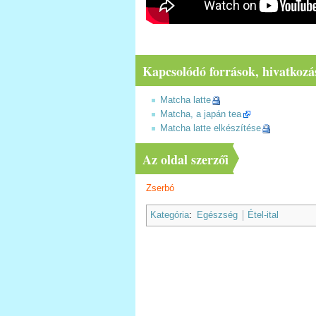
Kapcsolódó források, hivatkozá
Matcha latte
Matcha, a japán tea
Matcha latte elkészítése
Az oldal szerzői
Zserbó
Kategória
:
Egészség
Étel-ital