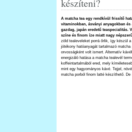
készíteni?
A matcha tea egy rendkívül frissítő hat
vitaminokban, ásványi anyagokban és
gazdag, japán eredetű teaspecialitás. 
színe és finom íze miatt nagy népszer
zöld tealeveleket porrá őrlik, így készül 
jótékony hatóanyagát tartalmazó matcha p
orvosságként volt ismert. Alternatív kávéh
energizáló hatása a matcha tealevél ter
koffeintartalmából ered, mely kíméletesebb
mint egy hagyományos kávé. Tejjel, növén
matcha porból finom latté készíthető. De