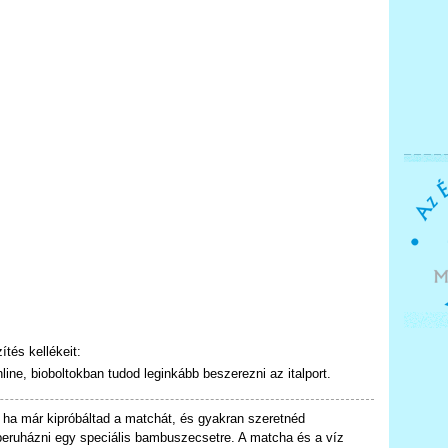
tés kellékeit:
ine, bioboltokban tudod leginkább beszerezni az italport.
a már kipróbáltad a matchát, és gyakran szeretnéd
beruházni egy speciális bambuszecsetre. A matcha és a víz