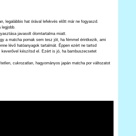
an, legalábbis hat órával lefekvés előtt már ne fogyaszd.
a legjobb.
gyasztása javasolt ólomtartalma miatt.
gy a matcha pornak sem tesz jót, ha fémmel érintkezik, ami
benne lévő hatóanyagok tartalmát. Éppen ezért ne tartsd
everővel készítsd el. Ezért is jó, ha bambuszecsetet
ítetlen, cukrozatlan, hagyományos japán matcha por változatot