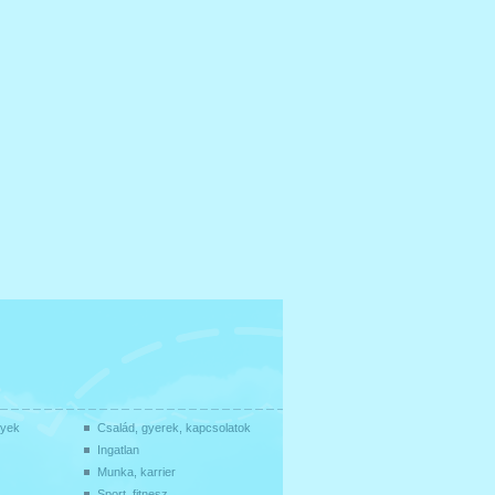
gyek
Család, gyerek, kapcsolatok
Ingatlan
Munka, karrier
Sport, fitnesz