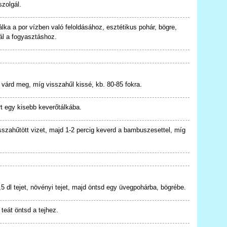
zolgál.
lka a por vízben való feloldásához, esztétikus pohár, bögre,
zál a fogyasztáshoz.
jd várd meg, míg visszahűl kissé, kb. 80-85 fokra.
rt egy kisebb keverőtálkába.
sszahűtött vizet, majd 1-2 percig keverd a bambuszesettel, míg
1,5 dl tejet, növényi tejet, majd öntsd egy üvegpohárba, bögrébe.
teát öntsd a tejhez.