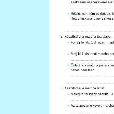
szakszerű összekeverésére s
Hőálló, nem fém eszközök: tá
illetve kiskanál vagy szívós
Készítsd el a matcha tea-alapot:
Forralj fel kb. 1 dl vizet, ma
Merj ki 1 kiskanál matcha po
Öntsd rá a matcha porra a vi
habos nem lesz.
Készítsd el a matcha lattét:
Melegíts fel igény szerint 1-
Az alaposan elkevert matcha 