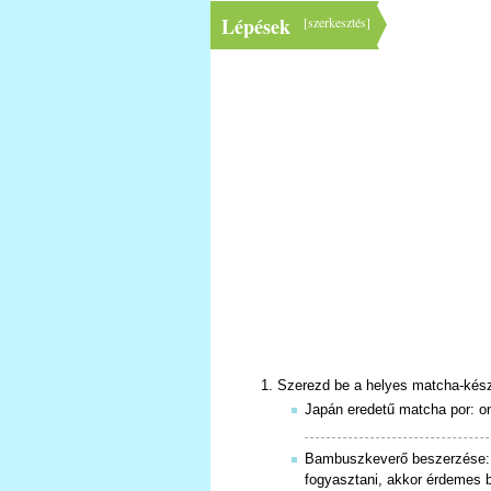
Lépések
[
szerkesztés
]
Szerezd be a helyes matcha-készí
Japán eredetű matcha por: onl
Bambuszkeverő beszerzése: h
fogyasztani, akkor érdemes 