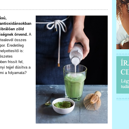
ású,
 antioxidánsokban
Vibrálóan zöld
űségnek örvend.
A
a tealevél összes
or. Eredetileg
elyettesítő is:
mészetes
en frissít fel,
yi tejjel dúsítva a
 mi a folyamata?