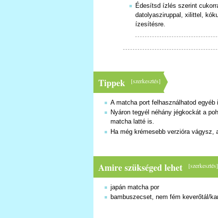
Édesítsd ízlés szerint cukorr
datolyasziruppal, xilittel, kó
ízesítésre.
Tippek
[
szerkesztés
]
A matcha port felhasználhatod egyéb i
Nyáron tegyél néhány jégkockát a pohá
matcha latté is.
Ha még krémesebb verzióra vágysz, akk
Amire szükséged lehet
[
szerkesztés
japán matcha por
bambuszecset, nem fém keverőtál/ka