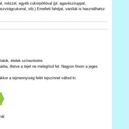
al, mézzel, egyéb cukorpótlóval (pl. agavésziruppal,
kuszvirágcukorral, stb.) Emellett fahéjat, vaníliát is használhatsz
talok, ételek színezésére.
rba, illetve a tejet ne melegítsd fel. Nagyon finom a jeges
or a tejmennyiség felét tejszínnel váltsd ki.
]
nál