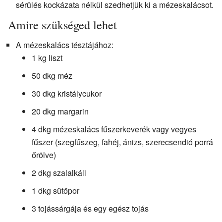
sérülés kockázata nélkül szedhetjük ki a mézeskalácsot.
Amire szükséged lehet
A mézeskalács tésztájához:
1 kg liszt
50 dkg méz
30 dkg kristálycukor
20 dkg margarin
4 dkg mézeskalács fűszerkeverék vagy vegyes
fűszer (szegfűszeg, fahéj, ánizs, szerecsendió porrá
őrölve)
2 dkg szalalkáli
1 dkg sütőpor
3 tojássárgája és egy egész tojás