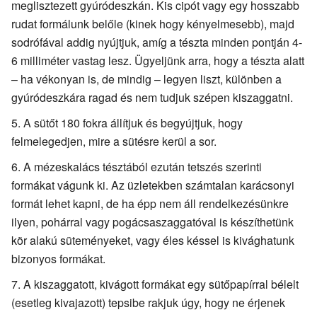
meglisztezett gyúródeszkán. Kis cipót vagy egy hosszabb
rudat formálunk belőle (kinek hogy kényelmesebb), majd
sodrófával addig nyújtjuk, amíg a tészta minden pontján 4-
6 milliméter vastag lesz. Ügyeljünk arra, hogy a tészta alatt
– ha vékonyan is, de mindig – legyen liszt, különben a
gyúródeszkára ragad és nem tudjuk szépen kiszaggatni.
A sütőt 180 fokra állítjuk és begyújtjuk, hogy
felmelegedjen, mire a sütésre kerül a sor.
A mézeskalács tésztából ezután tetszés szerinti
formákat vágunk ki. Az üzletekben számtalan karácsonyi
formát lehet kapni, de ha épp nem áll rendelkezésünkre
ilyen, pohárral vagy pogácsaszaggatóval is készíthetünk
kör alakú süteményeket, vagy éles késsel is kivághatunk
bizonyos formákat.
A kiszaggatott, kivágott formákat egy sütőpapírral bélelt
(esetleg kivajazott) tepsibe rakjuk úgy, hogy ne érjenek