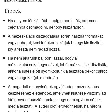
mézeskalács házikót.
Tippek
Ha a nyers tésztát több napig pihentetjük, érdemes
celofánba csomagolni, nehogy kiszáradjon.
A mézeskalács kiszaggatása során használt formákat
vagy poharat, kést időnként szórjuk be egy kis liszttel,
így a tészta nem ragad hozzá.
Ha nem akarunk bajlódni azzal, hogy a
mézeskalácsokat egyesével, fehér mázzal is kidíszítsük,
akkor a sütés előtt nyomkodjunk a tésztába dekor cukrot
vagy magokat (pl. mandulát).
A megadott mennyiségek egy jó adag mézeskalács
készítéséhez elegendők, amelynek kisütése viszonylag
időigényes (pusztán amiatt, hogy nem egyben sütjük
meg a tésztát). A sütési időt lerövidíthetjük, ha három