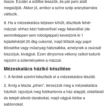
össze. Ezután a sütőbe tesszük, és pár perc alatt
megsütjük. Akkor jó, amikor a színe szép aranybarnára
változik.
Ha a mézeskalács teljesen kihűlt, díszítsük fehér
mázzal: ehhez kézi habverővel vagy fakanállal (de
semmiképpen sem robotgéppel) keverjünk ki 1
tojásfehérjét 20 dkg cukorral, majd töltsük egy papír
tölcsérbe vagy műanyag habzsákba, amelynek a csúcsát
kiszúrjuk, kivágjuk. Ezen átnyomva vékony csíkot tudunk
rajzolni a süteményekre a mázzal.
Mézeskalács házikó készítése
A fentiek szerint készítsük el a mézeskalács tésztát.
Amíg a tészta „pihen”, tervezzük meg a mézeskalács
házikót: rajzoljuk meg fotókartonra a ház alapját, oldalfalait
és tetejét alkotó darabokat, majd vágjuk körbe a
sablonokat.