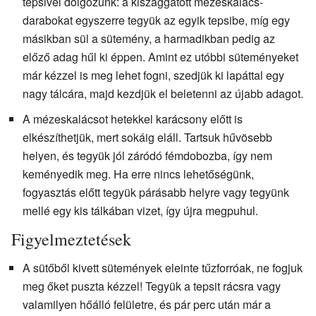
tepsivel dolgozunk: a kiszaggatott mézeskalács-
darabokat egyszerre tegyük az egyik tepsibe, míg egy
másikban sül a sütemény, a harmadikban pedig az
előző adag hűl ki éppen. Amint ez utóbbi süteményeket
már kézzel is meg lehet fogni, szedjük ki lapáttal egy
nagy tálcára, majd kezdjük el beletenni az újabb adagot.
A mézeskalácsot hetekkel karácsony előtt is
elkészíthetjük, mert sokáig eláll. Tartsuk hűvösebb
helyen, és tegyük jól záródó fémdobozba, így nem
keményedik meg. Ha erre nincs lehetőségünk,
fogyasztás előtt tegyük párásabb helyre vagy tegyünk
mellé egy kis tálkában vizet, így újra megpuhul.
Figyelmeztetések
A sütőből kivett sütemények eleinte tűzforróak, ne fogjuk
meg őket puszta kézzel! Tegyük a tepsit rácsra vagy
valamilyen hőálló felületre, és pár perc után már a