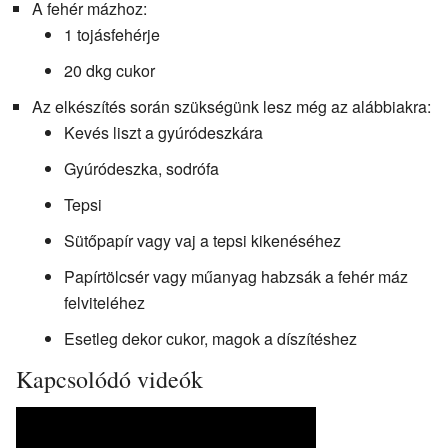
A fehér mázhoz:
1 tojásfehérje
20 dkg cukor
Az elkészítés során szükségünk lesz még az alábbiakra:
Kevés liszt a gyúródeszkára
Gyúródeszka, sodrófa
Tepsi
Sütőpapír vagy vaj a tepsi kikenéséhez
Papírtölcsér vagy műanyag habzsák a fehér máz
felviteléhez
Esetleg dekor cukor, magok a díszítéshez
Kapcsolódó videók