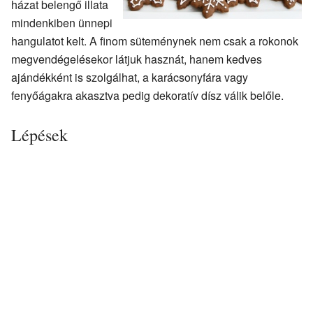
házat belengő illata
mindenkiben ünnepi
hangulatot kelt. A finom süteménynek nem csak a rokonok
megvendégelésekor látjuk hasznát, hanem kedves
ajándékként is szolgálhat, a karácsonyfára vagy
fenyőágakra akasztva pedig dekoratív dísz válik belőle.
Lépések