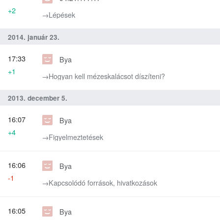
+2
→‎Lépések
2014. január 23.
17:33
Bya
+1
→‎Hogyan kell mézeskalácsot díszíteni?
2013. december 5.
16:07
Bya
+4
→‎Figyelmeztetések
16:06
Bya
-1
→‎Kapcsolódó források, hivatkozások
16:05
Bya