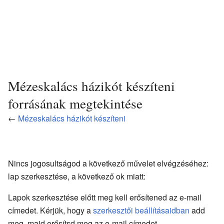
Mézeskalács házikót készíteni
forrásának megtekintése
←
Mézeskalács házikót készíteni
Nincs jogosultságod a következő művelet elvégzéséhez:
lap szerkesztése, a következő ok miatt:
Lapok szerkesztése előtt meg kell erősítened az e-mail
címedet. Kérjük, hogy a
szerkesztői beállításaidban
add
meg, majd erősítsd meg az e-mail címedet.