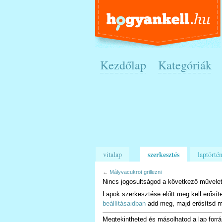
Kezdőlap
Kategóriák
szerkesztés
vitalap
laptörtén
←
Mályvacukrot grillezni
Nincs jogosultságod a következő művelet
Lapok szerkesztése előtt meg kell erősít
beállításaidban
add meg, majd erősítsd m
Megtekintheted és másolhatod a lap forrá