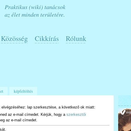
Praktikus (wiki) tanácsok
az élet minden területére.
Közösség
Cikkírás
Rólunk
et
képfeltöltés
 elvégzéséhez: lap szerkesztése, a következő ok miatt:
ened az e-mail címedet. Kérjük, hogy a
szerkesztői
eg az e-mail címedet.
sát.