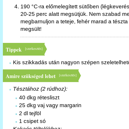
190 °C-ra előmelegített sütőben (légkeveré
20-25 perc alatt megsütjük. Nem szabad me
megbarnuljon a teteje, fehér marad a tészta
megsült!
Tippek
[
szerkesztés
]
Kis szikkadás után nagyon szépen szeletelhető
Amire szükséged lehet
[
szerkesztés
]
Tésztához (2 rúdhoz):
40 dkg rétesliszt
25 dkg vaj vagy margarin
2 dl tejföl
1 csipet só
Kakaós töltelékhez: