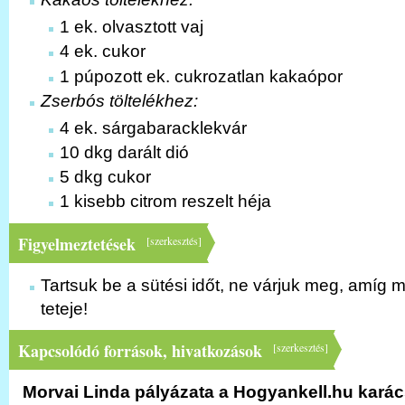
1 ek. olvasztott vaj
4 ek. cukor
1 púpozott ek. cukrozatlan kakaópor
Zserbós töltelékhez:
4 ek. sárgabaracklekvár
10 dkg darált dió
5 dkg cukor
1 kisebb citrom reszelt héja
Figyelmeztetések
[
szerkesztés
]
Tartsuk be a sütési időt, ne várjuk meg, amíg 
teteje!
Kapcsolódó források, hivatkozások
[
szerkesztés
]
Morvai Linda pályázata a Hogyankell.hu kará