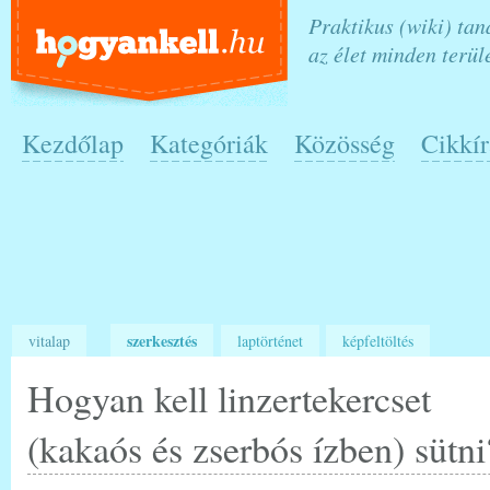
Praktikus (wiki) ta
az élet minden terül
Kezdőlap
Kategóriák
Közösség
Cikkír
szerkesztés
vitalap
laptörténet
képfeltöltés
Hogyan kell linzertekercset
(kakaós és zserbós ízben) sütni