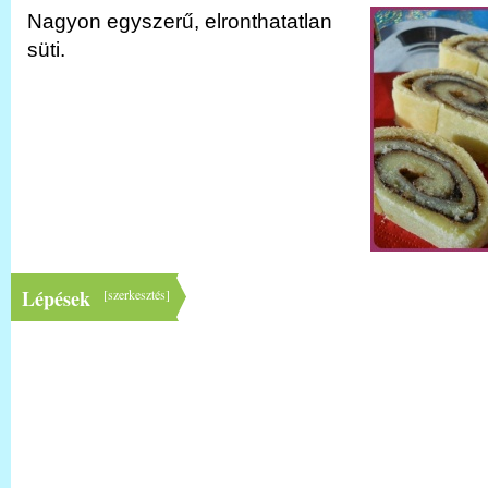
Nagyon egyszerű, elronthatatlan
süti.
Lépések
[
szerkesztés
]