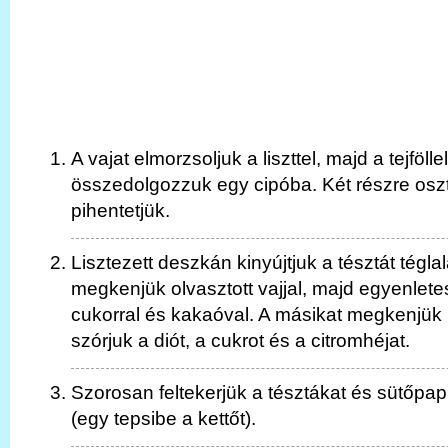
A vajat elmorzsoljuk a liszttel, majd a tejfölle
összedolgozzuk egy cipóba. Két részre oszt
pihentetjük.
Lisztezett deszkán kinyújtjuk a tésztát tégla
megkenjük olvasztott vajjal, majd egyenlet
cukorral és kakaóval. A másikat megkenjük b
szórjuk a diót, a cukrot és a citromhéjat.
Szorosan feltekerjük a tésztákat és sütőpap
(egy tepsibe a kettőt).