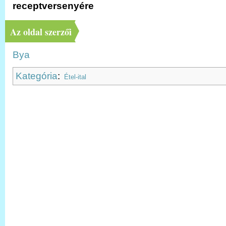
receptversenyére
Az oldal szerzői
Bya
Kategória
:
Étel-ital