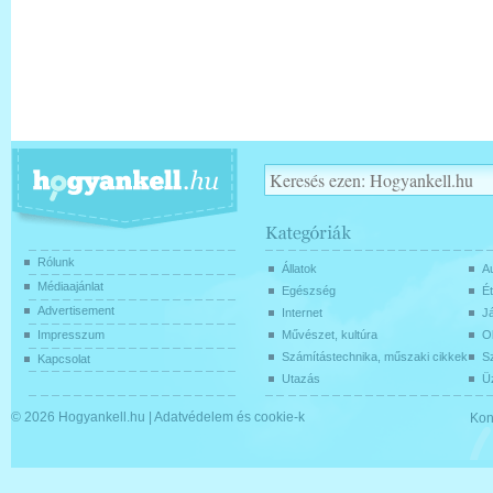
Rólunk
Állatok
Au
Médiaajánlat
Egészség
Ét
Advertisement
Internet
J
Impresszum
Művészet, kultúra
O
Számítástechnika, műszaki cikkek
Sz
Kapcsolat
Utazás
Üz
© 2026
Hogyankell.hu
|
Adatvédelem és cookie-k
Kon