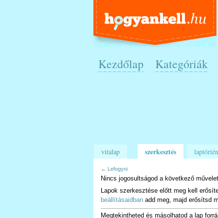
Kezdőlap
Kategóriák
szerkesztés
vitalap
laptörtén
←
Lefogyni
Nincs jogosultságod a következő művelet
Lapok szerkesztése előtt meg kell erősít
beállításaidban
add meg, majd erősítsd m
Megtekintheted és másolhatod a lap forrá