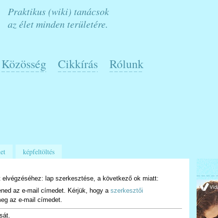
Praktikus (wiki) tanácsok
az élet minden területére.
Közösség
Cikkírás
Rólunk
et
képfeltöltés
 elvégzéséhez: lap szerkesztése, a következő ok miatt:
ened az e-mail címedet. Kérjük, hogy a
szerkesztői
eg az e-mail címedet.
sát.