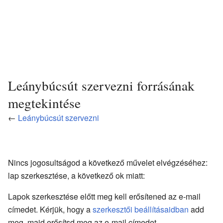
Leánybúcsút szervezni forrásának
megtekintése
←
Leánybúcsút szervezni
Nincs jogosultságod a következő művelet elvégzéséhez:
lap szerkesztése, a következő ok miatt:
Lapok szerkesztése előtt meg kell erősítened az e-mail
címedet. Kérjük, hogy a
szerkesztői beállításaidban
add
meg, majd erősítsd meg az e-mail címedet.