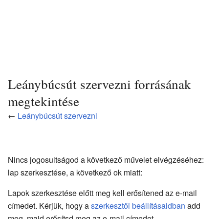
Leánybúcsút szervezni forrásának
megtekintése
←
Leánybúcsút szervezni
Nincs jogosultságod a következő művelet elvégzéséhez:
lap szerkesztése, a következő ok miatt:
Lapok szerkesztése előtt meg kell erősítened az e-mail
címedet. Kérjük, hogy a
szerkesztői beállításaidban
add
meg, majd erősítsd meg az e-mail címedet.