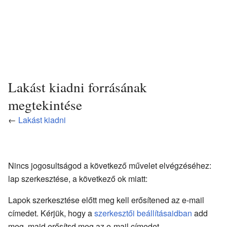
Lakást kiadni forrásának
megtekintése
←
Lakást kiadni
Nincs jogosultságod a következő művelet elvégzéséhez:
lap szerkesztése, a következő ok miatt:
Lapok szerkesztése előtt meg kell erősítened az e-mail
címedet. Kérjük, hogy a
szerkesztői beállításaidban
add
meg, majd erősítsd meg az e-mail címedet.