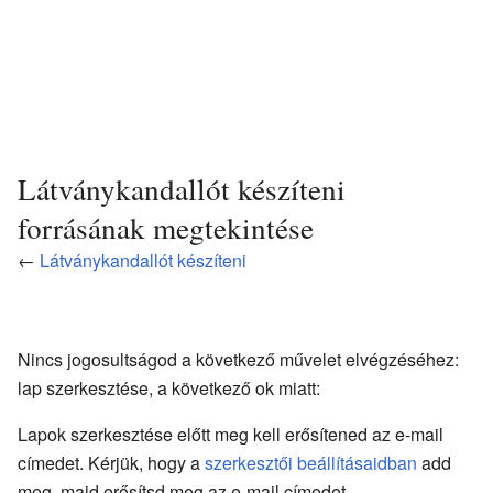
Látványkandallót készíteni
forrásának megtekintése
←
Látványkandallót készíteni
Nincs jogosultságod a következő művelet elvégzéséhez:
lap szerkesztése, a következő ok miatt:
Lapok szerkesztése előtt meg kell erősítened az e-mail
címedet. Kérjük, hogy a
szerkesztői beállításaidban
add
meg, majd erősítsd meg az e-mail címedet.